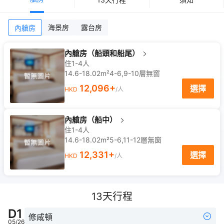
海景房
露台房
內艙房
內艙房（船頭和船尾）
住1-4人
14.6-18.02m²
4-6,9-10
層
無窗
12,096
+
選擇
HKD
/人
內艙房（船中）
住1-4人
14.6-18.02m²
5-6,11-12
層
無窗
12,331
+
選擇
HKD
/人
13
天行程
D
1
修咸頓
05/26