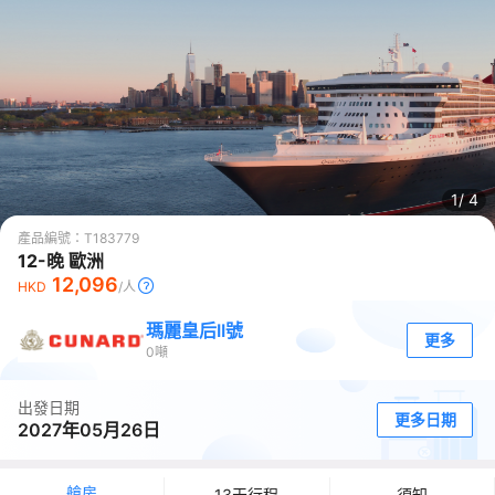
1/
4
產品編號：
T183779
12-晚 歐洲
12,096
HKD
/人
瑪麗皇后II號
更多
0
噸
出發日期
更多日期
2027年05月26日
艙房
13天行程
須知