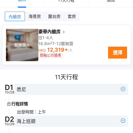
海景房
露台房
套房
內艙房
豪華內艙房
住1-4人
18.8m²
7-12
層
無窗
12,319
+
HKD
/人
選擇
郵輪公司優惠
11
天行程
D
1
悉尼
10/28
行程詳情
出發時間
：
上午
D
2
海上巡遊
10/29