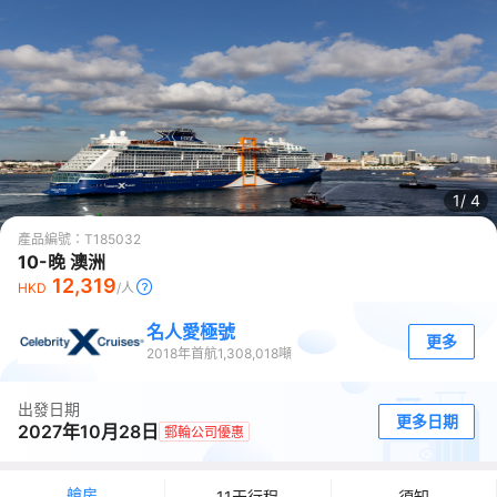
1/
4
產品編號：
T185032
10-晚 澳洲
12,319
HKD
/人
名人愛極號
更多
2018
年首航
1,308,018
噸
出發日期
更多日期
2027年10月28日
郵輪公司優惠
艙房
11天行程
須知