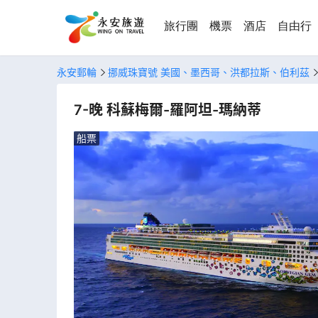
旅行團
機票
酒店
自由行
永安郵輪
挪威珠寶號 美國、墨西哥、洪都拉斯、伯利茲
7-晚 科蘇梅爾-羅阿坦-瑪納蒂
船票