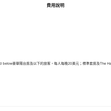
費用說明
and below豪華陽台房及以下的旅客，每人每晚20美元；標準套房及The 