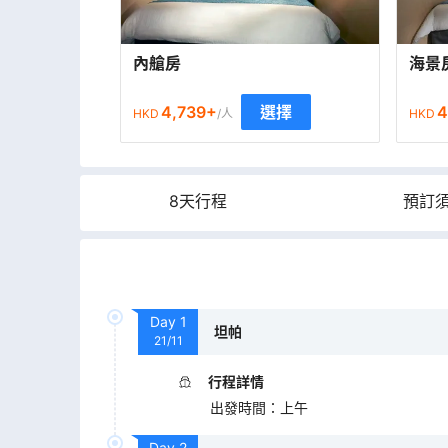
內艙房
海景
4,739
+
4
選擇
HKD
/人
HKD
8天行程
預訂
Day
1
坦帕
21/11
行程詳情
出發時間
：
上午
Day
2