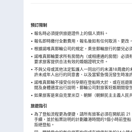
預訂限制
報名時必須提供旅遊證件上的個人資料。
報名即時繳付全數費用，報名後如有任何取消、更改，在
根據諾唯真郵輪公司的規定，乘坐郵輪旅行的嬰兒必須在
諾唯真郵輪要求所有房間內（或相連通的房間）必須有
要求旅客提供合法有效的婚姻證明文件。
不與父母或其他法定監護人一同出行的未滿18周歲的
許未成年人出行的同意書、以及當緊急情況發生時准
諾唯真郵輪不接受任何孕期在登船時大於、或在巡遊期
間及身體適宜出行說明。郵輪公司對旅客妊娠期間發
如果旅客是來自克里米亞、朝鮮（朝鮮民主主義人民
旅遊指引
為了登船流程更為便捷，請所有旅客必須在開航前 21 天
手續，並於船票註明的計劃離港時間的1個小時前登船
拒絕登船。