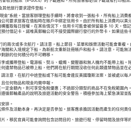
會收到船票（e-docs）的下載通知。所有旅客都必須下載或者打印船
照以及其他旅行要求證件登船。
無現金”系統。當旅客辦理登船手續時，將會收到一張船卡，所有船上消費
輪公司要求旅客在值船時在賬戶中綁定信用卡。由於所有船上消費均以美
獲取每日授權，在某些情況下，信用卡可能會被保留最多 10 天，借記
或預付借記卡。諾唯真郵輪公司不接受國際銀行發行的外幣卡，如果這些
ck）進行的兩次或多次航行。請注意，船上節目、菜單和娛樂活動可能會重
守海關和入境規定下船，為新航次重新註冊賬戶和船卡。請注意，可能無
中剩餘的任何積分均不可轉移。
行李或攜帶登船。電源板、熨斗、蠟燭、變壓器和無人機均不能帶上船。
任何違禁物品已被帶上船，他們將在航行期間沒收任何此類違禁物品並在
請注意，在航行中途登船或下船可能會違反美國瓊斯法案，並被處以每人 
，且任何物品和現金均需申報。
在一定金額內，則可享受免稅優惠；不過部分類型的商品不在免稅範圍內
應遵循郵輪產品的說明及旅遊活動的安全警告，積極參加海上緊急演習並
和安排。
氣條件及活動本身，再決定是否參加。旅客應承擔因活動而產生的任何責
。
照片，移民官員可能會詢問包含訪問目的、旅遊行程、停留時間及旅伴等