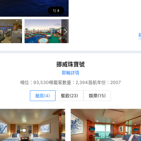
1
4
挪威珠寶號
郵輪詳情
噸位：
93,530噸
載客數量：
2,394
首航年份：
2007
艙房(4)
餐飲(23)
娛樂(15)