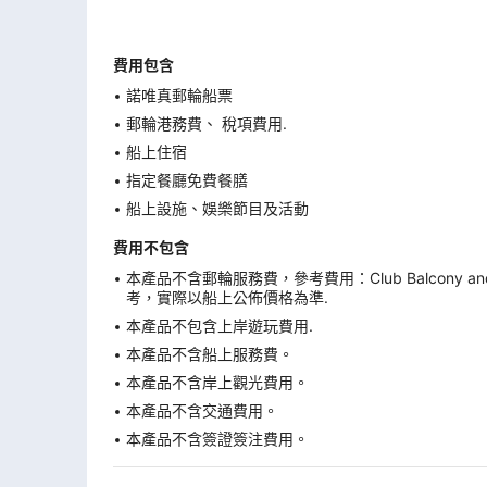
費用包含
諾唯真郵輪船票
郵輪港務費、 稅項費用.
船上住宿
指定餐廳免費餐膳
船上設施、娛樂節目及活動
費用不包含
本產品不含郵輪服務費，參考費用：Club Balcony 
考，實際以船上公佈價格為準.
本產品不包含上岸遊玩費用.
本產品不含船上服務費。
本產品不含岸上觀光費用。
本產品不含交通費用。
本產品不含簽證簽注費用。