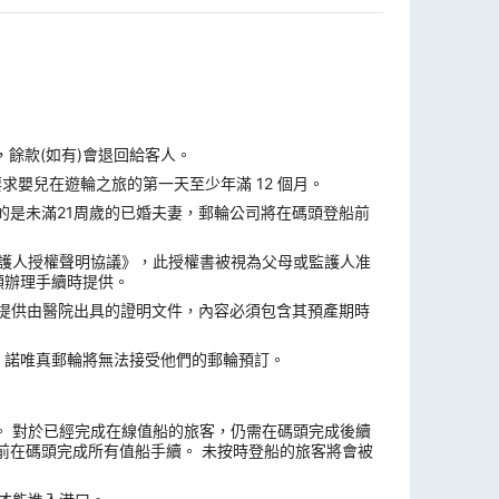
，餘款(如有)會退回給客人。
求嬰兒在遊輪之旅的第一天至少年滿 12 個月。
的是未滿21周歲的已婚夫妻，郵輪公司將在碼頭登船前
監護人授權聲明協議》，此授權書被視為父母或監護人准
頭辦理手續時提供。
須提供由醫院出具的證明文件，內容必須包含其預產期時
，諾唯真郵輪將無法接受他們的郵輪預訂。
4 天。 對於已經完成在線值船的旅客，仍需在碼頭完成後續
前在碼頭完成所有值船手續。 未按時登船的旅客將會被