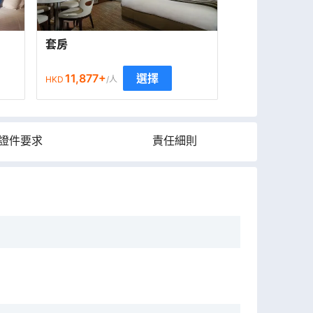
套房
11,877
+
選擇
HKD
/人
證件要求
責任細則