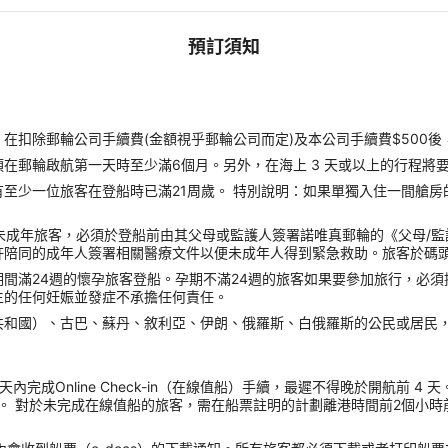
預訂須知
扣除郵輪公司手續費(金額視乎郵輪公司而定)及本公司手續費$500後
郵輪啟航第一天時至少滿6個月。另外，在海上 3 天或以上的行程將要
至少一位旅客在登船時已滿21周歲。 特別說明：如果單獨入住一間艙房
未成年旅客，必須於登船前由其父母或監護人簽署諾唯真郵輪的《父母/
許陪同的成年人簽署相關醫療文件以便未成年人得到緊急救助。旅客於碼
間滿24週的懷孕旅客登船。孕期不滿24週的旅客如果要參加旅行，必
生的任何妊娠並發症不承擔任何責任。
共和國）、古巴、蘇丹、敘利亞、伊朗、俄羅斯、白俄羅斯的公民或居民
內完成Online Check-in（在線值船）手續，最遲不得晚於開航前 
。 對於未完成在線值船的旅客，需在船票註明的計劃離港時間前2個小時