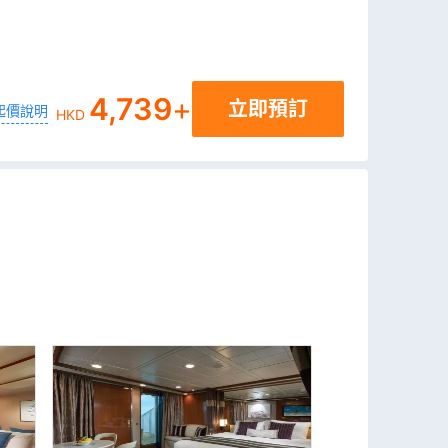
4,739
+
立即預訂
起價說明
HKD