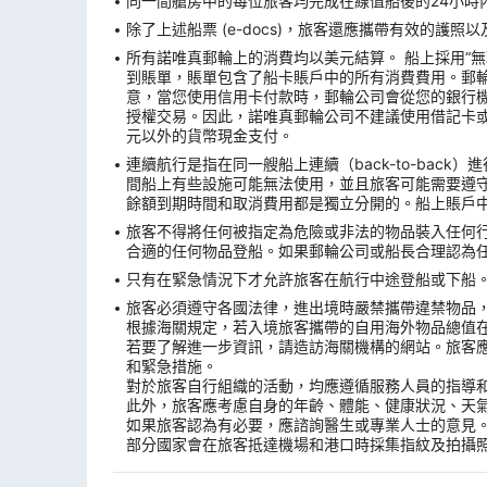
同一間艙房中的每位旅客均完成在線值船後的24小時內
除了上述船票 (e-docs)，旅客還應攜帶有效的護
所有諾唯真郵輪上的消費均以美元結算。 船上採用“
到賬單，賬單包含了船卡賬戶中的所有消費費用。郵
意，當您使用信用卡付款時，郵輪公司會從您的銀行機構
授權交易。因此，諾唯真郵輪公司不建議使用借記卡
元以外的貨幣現金支付。
連續航行是指在同一艘船上連續（back-to-ba
間船上有些設施可能無法使用，並且旅客可能需要遵
餘額到期時間和取消費用都是獨立分開的。船上賬戶
旅客不得將任何被指定為危險或非法的物品裝入任何
合適的任何物品登船。如果郵輪公司或船長合理認為
只有在緊急情況下才允許旅客在航行中途登船或下船。
旅客必須遵守各國法律，進出境時嚴禁攜帶違禁物品
根據海關規定，若入境旅客攜帶的自用海外物品總值
若要了解進一步資訊，請造訪海關機構的網站。旅客
和緊急措施。
對於旅客自行組織的活動，均應遵循服務人員的指導
此外，旅客應考慮自身的年齡、體能、健康狀況、天
如果旅客認為有必要，應諮詢醫生或專業人士的意見
部分國家會在旅客抵達機場和港口時採集指紋及拍攝