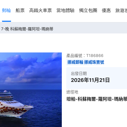
郵輪
船票
高鐵火車票
當地體驗
獨立包團
優惠
旅遊
7-晚 科蘇梅爾-羅阿坦-瑪納蒂
產品編號：
T186866
挪威郵輪 挪威珠寶號
出發日期
2026年11月21日
途徑地
坦帕-科蘇梅爾-羅阿坦-瑪納蒂