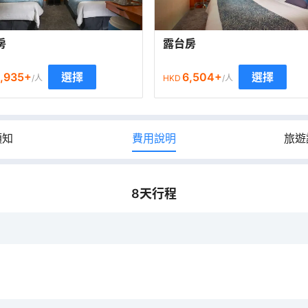
房
露台房
,935
+
6,504
+
選擇
選擇
/人
HKD
/人
須知
費用說明
旅遊
8
天行程