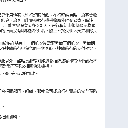
票才能進入港口。
都是使用這張卡進行記賬付款。在行程結束時，旅客會收
元結算，旅客可能會被銀行機構收取外匯交易費。請注
卡可能會被保留最多 30 天，在行程結束後將顯示為預
卡的正面沒有印製旅客姓名。船上不接受個人支票和除美
複。由於船在結束上一個航次後需要準備下個航次，準備期
法在連續航行中保留同一個客艙。連續航行的支付押金、
除此以外，諾唯真郵輪可能還會拒絕旅客攜帶他們認為不
必要情況下移交相關執法機構。
798 美元起的罰款。
。
配合相關部門、組織、郵輪公司或旅行社實施的安全預防
任。
的相關資料。