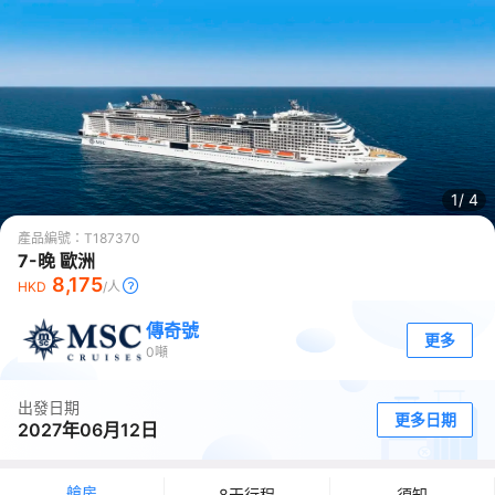
1/
4
產品編號：
T187370
7-晚 歐洲
8,175
HKD
/人
傳奇號
更多
0
噸
出發日期
更多日期
2027年06月12日
艙房
8天行程
須知