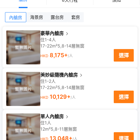
海景房
露台房
套房
內艙房
豪華內艙房
住1-4人
17-22m²
5,8-14
層
無窗
8,175
+
選擇
HKD
/人
美妙級隨機內艙房
住1-2人
17-22m²
5,8-14
層
無窗
10,129
+
選擇
HKD
/人
單人內艙房
住1人
12m²
5,8-11
層
無窗
13,048
+
選擇
HKD
/人