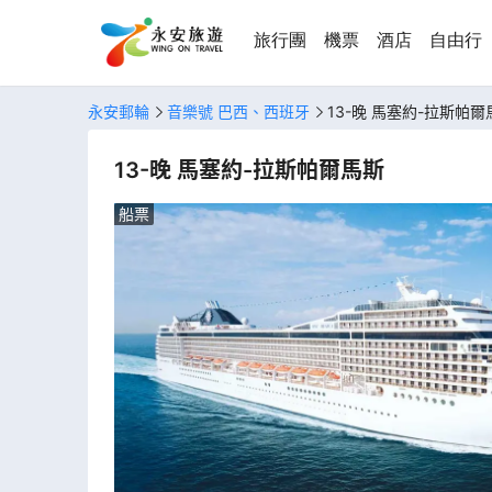
旅行團
機票
酒店
自由行
永安郵輪
音樂號 巴西、西班牙
13-晚 馬塞約-拉斯帕爾
13-晚 馬塞約-拉斯帕爾馬斯
船票