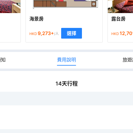
海景房
露台房
9,273
+
12,70
選擇
HKD
/人
HKD
須知
費用說明
旅遊
14
天行程