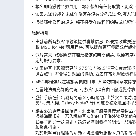
報名即時繳付全數費用，報名後如有任何取消、更改，在
如果未滿18歲的未成年旅客在沒有父母/法定監護人陪
根據郵輪公司的規定, 將不接受在航程開始時或航程進
旅遊指引
出發前所有旅客都必須提供聯繫信息, 以便接收重要通知
載“MSC for Me”應用程序, 可以提前預訂餐廳或者
登船當天, 旅客應該在船票指定的時間到達, 以便有序登
定的旅行要求.
如果旅客出現體溫高於 37.5°C / 99.5°F等疾病
適合旅行, 將會得到返回的協助, 或者在當地醫療機構接
MSC郵輪強烈建議旅客佩戴口罩. 某些訪問國家或停
在當地法規允許的情況下, 旅客可以自由下船遊覽停靠港. 
登船手續在船出發時間前 2 小時關閉. 出於安全預防,
熨斗, 無人機, Galaxy Note7 等) 可能會被沒
旅客必須遵守各國法律，進出境時嚴禁攜帶違禁物品
根據海關規定，若入境旅客攜帶的自用海外物品總值
若要了解進一步資訊，請造訪海關機構的網站。旅客
和緊急措施。
對於旅客自行組織的活動，均應遵循服務人員的指導