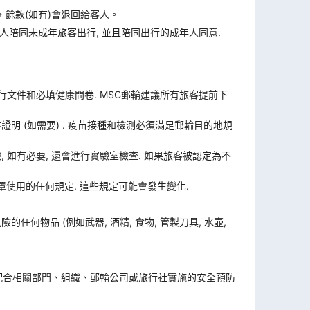
，餘款(如有)會退回給客人。
人陪同未成年旅客出行, 並且陪同出行的成年人同意.
旅行文件和必填健康問卷. MSC郵輪建議所有旅客提前下
證明 (如需要) . 疫苗接種和檢測必須滿足郵輪目的地規
體檢, 如有必要, 還會進行實驗室檢查. 如果旅客被認定為不
使用的任何規定. 這些規定可能會發生變化.
何物品 (例如武器, 酒精, 食物, 管製刀具, 水壺,
。
配合相關部門、組織、郵輪公司或旅行社實施的安全預防