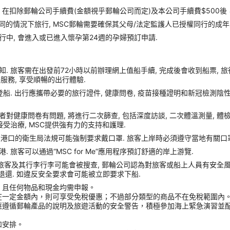
扣除郵輪公司手續費(金額視乎郵輪公司而定)及本公司手續費$500後
同的情況下旅行, MSC郵輪需要確保其父母/法定監護人已授權同行的成年
行中, 會進入或已進入懷孕第24週的孕婦預訂申請.
. 旅客需在出發前72小時以前辦理網上值船手續, 完成後會收到船票, 
額外服務, 享受順暢的出行體驗.
船. 出行應攜帶必要的旅行證件, 健康問卷, 疫苗接種證明和新冠檢測陰性
症狀或者對健康問卷有問題, 將進行二次篩查, 包括深度訪談, 二次體溫測量, 
受治療, MSC提供強有力的支持和護理.
靠港口的衛生局法規可能強制要求戴口罩. 旅客上岸時必須遵守當地有關口罩
旅客可以通過“MSC for Me”應用程序預訂舒適的岸上游覽.
 旅客及其行李行李可能會被搜查, 郵輪公司認為對旅客或船上人員有安全風險的任
收且不予退還. 如違反安全要求會可能被立即要求下船.
，且任何物品和現金均需申報。
在一定金額內，則可享受免稅優惠；不過部分類型的商品不在免稅範圍內
應遵循郵輪產品的說明及旅遊活動的安全警告，積極參加海上緊急演習並
和安排。