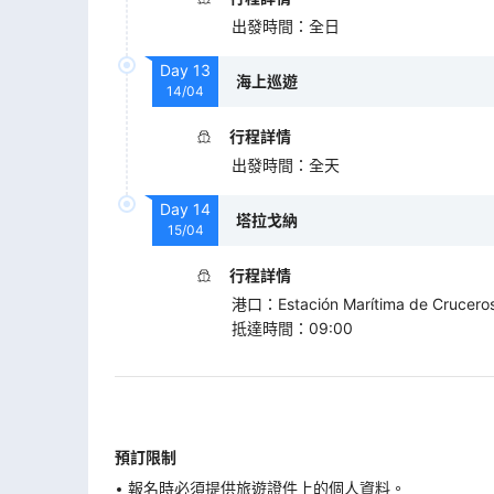
出發時間
：
全日
Day
13
海上巡遊
14/04
行程詳情
出發時間
：
全天
Day
14
塔拉戈納
15/04
行程詳情
港口
：
Estación Marítima de Crucero
抵達時間
：
09:00
預訂限制
報名時必須提供旅遊證件上的個人資料。