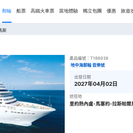
郵輪
船票
高鐵火車票
當地體驗
獨立包團
優惠
旅遊
馬斯
產品編號：
T188938
地中海郵輪 音樂號
出發日期
2027年04月02日
途徑地
里約熱內盧-馬塞約-拉斯帕爾