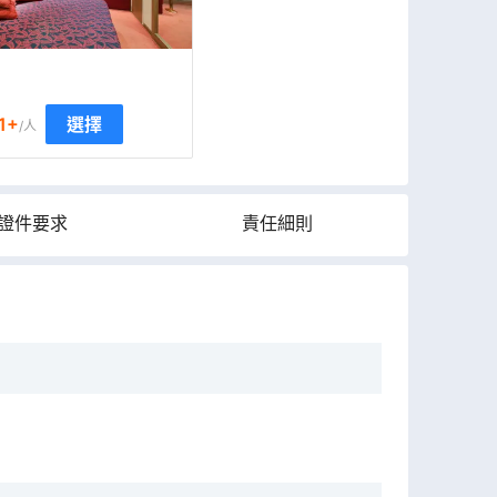
1
+
選擇
/人
證件要求
責任細則