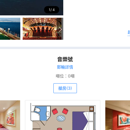
1
4
音樂號
郵輪詳情
噸位：
0噸
艙房(3)