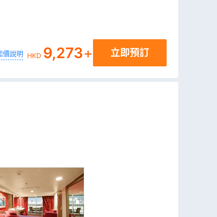
9,273
+
立即預訂
起價說明
HKD