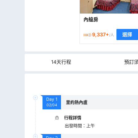
內艙房
9,337
+
選擇
HKD
/人
14天行程
預訂
Day
1
里約熱內盧
02/04
行程詳情
出發時間
：
上午
Day
2