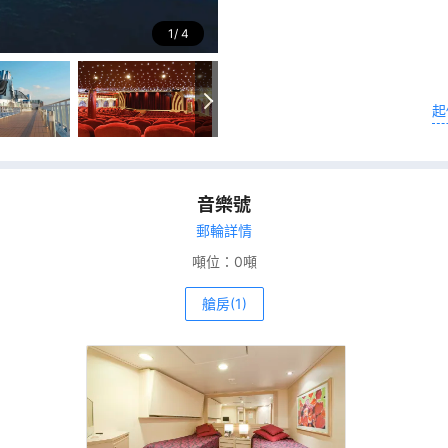
1
4
起
音樂號
郵輪詳情
噸位：
0噸
艙房(1)