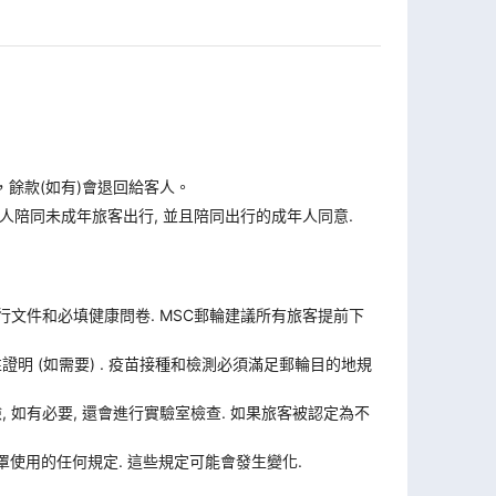
，餘款(如有)會退回給客人。
人陪同未成年旅客出行, 並且陪同出行的成年人同意.
旅行文件和必填健康問卷. MSC郵輪建議所有旅客提前下
證明 (如需要) . 疫苗接種和檢測必須滿足郵輪目的地規
體檢, 如有必要, 還會進行實驗室檢查. 如果旅客被認定為不
使用的任何規定. 這些規定可能會發生變化.