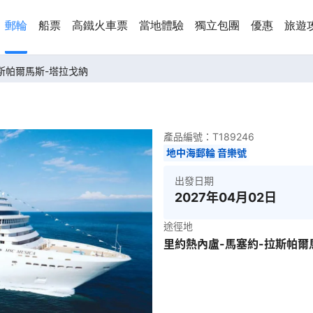
郵輪
船票
高鐵火車票
當地體驗
獨立包團
優惠
旅遊
拉斯帕爾馬斯-塔拉戈納
產品編號：
T189246
地中海郵輪 音樂號
出發日期
2027年04月02日
途徑地
里約熱內盧-馬塞約-拉斯帕爾