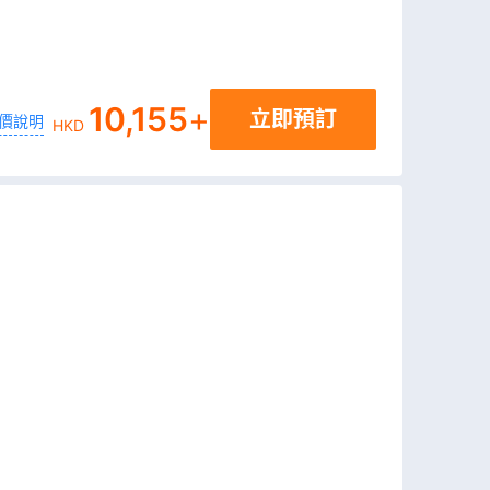
10,155
+
立即預訂
價說明
HKD