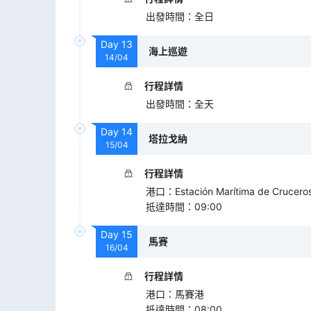
出發時間
：
全日
Day
13
海上巡遊
14/04
行程詳情
出發時間
：
全天
Day
14
塔拉戈納
15/04
行程詳情
港口
：
Estación Marítima de Crucero
抵達時間
：
09:00
Day
15
馬賽
16/04
行程詳情
港口
：
馬賽港
抵達時間
：
08:00