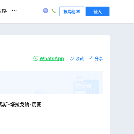
...
攻略
搜尋訂單
登入
WhatsApp
收藏
分享
馬斯-塔拉戈納-馬賽