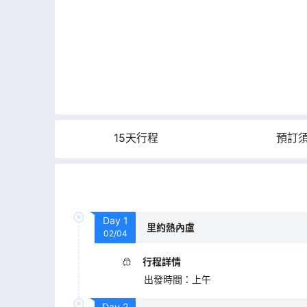
15天行程
預訂
Day
1
里約熱內盧
02/04
行程詳情
出發時間
：
上午
Day
2