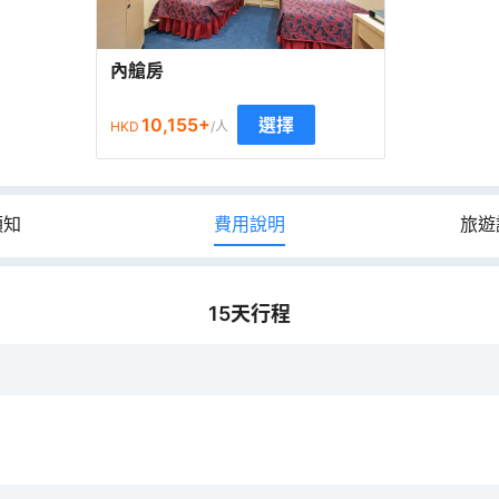
內艙房
10,155
+
選擇
HKD
/人
須知
費用說明
旅遊
15
天行程