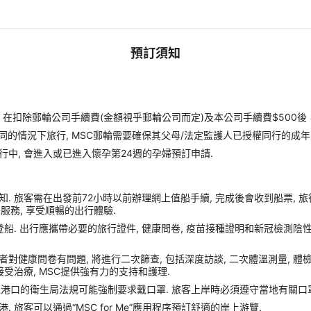
預訂須知
扣除郵輪公司手續費(金額視乎郵輪公司而定)及本公司手續費$500後
同的情況下旅行, MSC郵輪需要確保其父母/法定監護人已授權同行的成年
行中, 會進入或已進入懷孕第24週的孕婦預訂申請.
. 旅客需在出發前72小時以前辦理網上值船手續, 完成後會收到船票, 
額外服務, 享受順暢的出行體驗.
船. 出行應攜帶必要的旅行證件, 健康問卷, 疫苗接種證明和新冠檢測陰性
症狀或者對健康問卷有問題, 將進行二次篩查, 包括深度訪談, 二次體溫測量, 
受治療, MSC提供強有力的支持和護理.
靠港口的衛生局法規可能強制要求戴口罩. 旅客上岸時必須遵守當地有關口罩
旅客可以通過“MSC for Me”應用程序預訂舒適的岸上游覽.