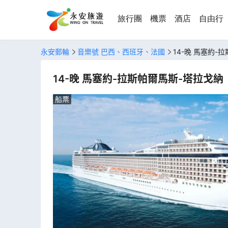
旅行團
機票
酒店
自由行
永安郵輪
音樂號 巴西、西班牙、法國
14-晚 馬塞約-
14-晚 馬塞約-拉斯帕爾馬斯-塔拉戈納
船票