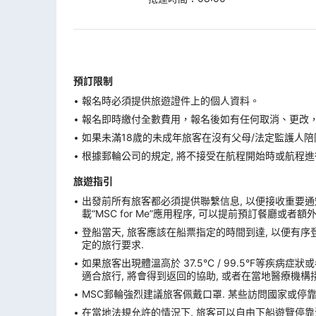
預訂限制
報名時必須提供旅遊證件上的個人資料。
報名即時繳付全數費用，報名後如有任何取消、更改，在
如果未滿18歲的未成年旅客在沒有父母/法定監護人陪
根據郵輪公司的規定, 將不接受在航程開始時或航程進
旅遊指引
出發前所有旅客都必須提供聯繫信息, 以便接收重要通知
載“MSC for Me”應用程序, 可以提前預訂餐廳或者
登船當天, 旅客應該在船票指定的時間到達, 以便有序登
定的旅行要求.
如果旅客出現體溫高於 37.5°C / 99.5°F等疾病
適合旅行, 將會得到返回的協助, 或者在當地醫療機構接
MSC郵輪強烈建議旅客佩戴口罩. 某些訪問國家或停
在當地法規允許的情況下, 旅客可以自由下船遊覽停靠港. 