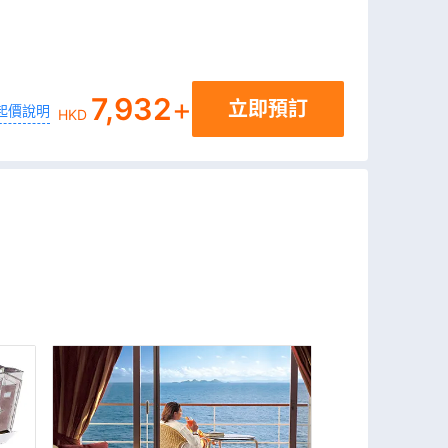
7,932
+
立即預訂
起價說明
HKD