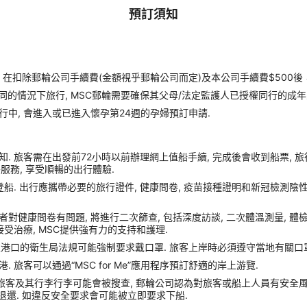
預訂須知
扣除郵輪公司手續費(金額視乎郵輪公司而定)及本公司手續費$500後
同的情況下旅行, MSC郵輪需要確保其父母/法定監護人已授權同行的成年
行中, 會進入或已進入懷孕第24週的孕婦預訂申請.
. 旅客需在出發前72小時以前辦理網上值船手續, 完成後會收到船票, 
額外服務, 享受順暢的出行體驗.
船. 出行應攜帶必要的旅行證件, 健康問卷, 疫苗接種證明和新冠檢測陰性
症狀或者對健康問卷有問題, 將進行二次篩查, 包括深度訪談, 二次體溫測量, 
受治療, MSC提供強有力的支持和護理.
靠港口的衛生局法規可能強制要求戴口罩. 旅客上岸時必須遵守當地有關口罩
旅客可以通過“MSC for Me”應用程序預訂舒適的岸上游覽.
 旅客及其行李行李可能會被搜查, 郵輪公司認為對旅客或船上人員有安全風險的任
收且不予退還. 如違反安全要求會可能被立即要求下船.