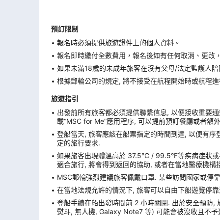
預訂限制
報名時必須提供旅遊證件上的個人資料。
報名即時繳付全數費用，報名後如有任何取消、更改，在
如果未滿18歲的未成年旅客在沒有父母/法定監護人陪
根據郵輪公司的規定, 將不接受在航程開始時或航程進
旅遊指引
出發前所有旅客都必須提供聯繫信息, 以便接收重要通知
載“MSC for Me”應用程序, 可以提前預訂餐廳或者
登船當天, 旅客應該在船票指定的時間到達, 以便有序登
定的旅行要求.
如果旅客出現體溫高於 37.5°C / 99.5°F等疾病
適合旅行, 將會得到返回的協助, 或者在當地醫療機構接
MSC郵輪強烈建議旅客佩戴口罩. 某些訪問國家或停
在當地法規允許的情況下, 旅客可以自由下船遊覽停靠港. 
登船手續在船出發時間前 2 小時關閉. 出於安全預防,
熨斗, 無人機, Galaxy Note7 等) 可能會被沒