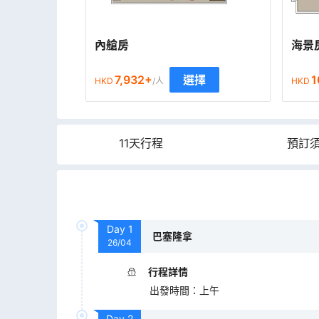
內艙房
海景
7,932
+
1
選擇
HKD
/人
HKD
11天行程
預訂
Day
1
巴塞隆拿
26/04
行程詳情
出發時間
：
上午
Day
2