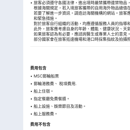
旅客必須遵守各國法律，進出境時嚴禁攜帶違禁物品
根據海關規定，若入境旅客攜帶的自用海外物品總值
若要了解進一步資訊，請造訪海關機構的網站。旅客
和緊急措施。
對於旅客自行組織的活動，均應遵循服務人員的指導
此外，旅客應考慮自身的年齡、體能、健康狀況、天
如果旅客認為有必要，應諮詢醫生或專業人士的意見
部分國家會在旅客抵達機場和港口時採集指紋及拍攝
費用包含
MSC郵輪船票
郵輪港務費、 稅項費用.
船上住宿。
指定餐廳免費餐膳。
船上設施、娛樂節目及活動。
船上服務費。
費用不包含