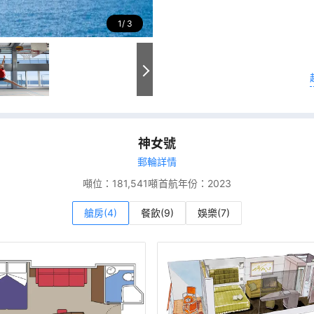
1
3
神女號
郵輪詳情
噸位：
181,541噸
首航年份：
2023
艙房(4)
餐飲(9)
娛樂(7)