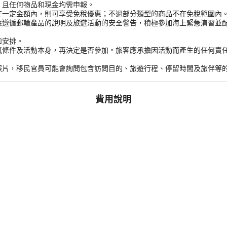
，且任何物品和現金均需申報。
在一定金額內，則可享受免稅優惠；不過部分類型的商品不在免稅範圍內
應遵循郵輪產品的說明及旅遊活動的安全警告，積極參加海上緊急演習並
和安排。
氣條件及活動本身，再決定是否參加。旅客應承擔因活動而產生的任何責
。
照片，移民官員可能會詢問包含訪問目的、旅遊行程、停留時間及旅伴等
費用說明