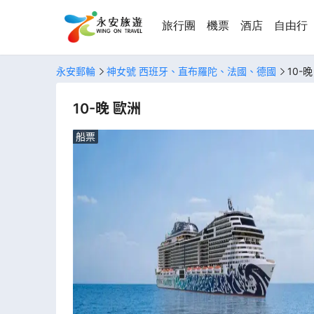
旅行團
機票
酒店
自由行
永安郵輪
神女號 西班牙、直布羅陀、法國、德國
10-
10-晚 歐洲
船票