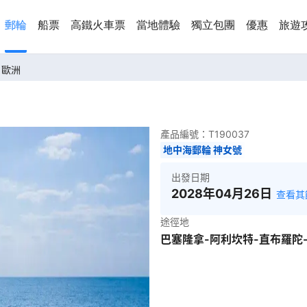
郵輪
船票
高鐵火車票
當地體驗
獨立包團
優惠
旅遊
晚 歐洲
產品編號：
T190037
地中海郵輪 神女號
出發日期
2028年04月26日
查看其
途徑地
巴塞隆拿-阿利坎特-直布羅陀