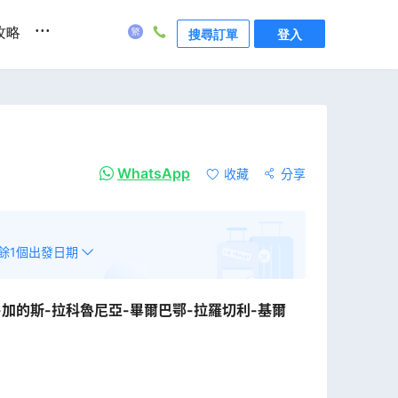
...
攻略
搜尋訂單
登入
WhatsApp
收藏
分享
餘
1
個出發日期
-加的斯-拉科魯尼亞-畢爾巴鄂-拉羅切利-基爾