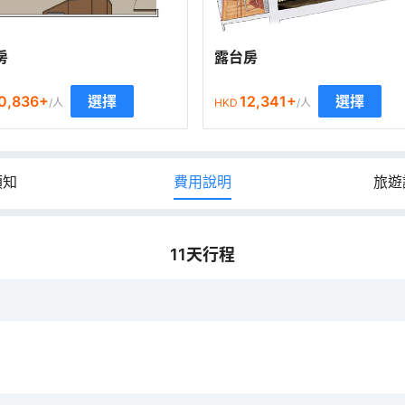
房
露台房
0,836
+
12,341
+
選擇
選擇
/人
HKD
/人
須知
費用說明
旅遊
11
天行程