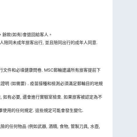
，餘款(如有)會退回給客人。
人陪同未成年旅客出行, 並且陪同出行的成年人同意.
旅行文件和必填健康問卷. MSC郵輪建議所有旅客提前下
證明 (如需要) . 疫苗接種和檢測必須滿足郵輪目的地規
體檢, 如有必要, 還會進行實驗室檢查. 如果旅客被認定為不
使用的任何規定. 這些規定可能會發生變化.
何物品 (例如武器, 酒精, 食物, 管製刀具, 水壺,