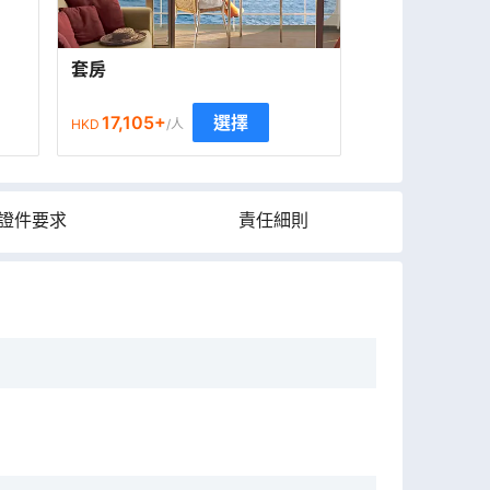
套房
17,105
+
選擇
HKD
/人
證件要求
責任細則