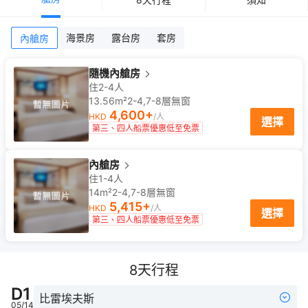
海景房
露台房
套房
內艙房
隨機內艙房
住2-4人
13.56m²
2-4,7-8
層
無窗
4,600
+
HKD
/人
選擇
第三、四人船票優惠低至免票
內艙房
住1-4人
14m²
2-4,7-8
層
無窗
5,415
+
HKD
/人
選擇
第三、四人船票優惠低至免票
8
天行程
D
1
比雷埃夫斯
05/14