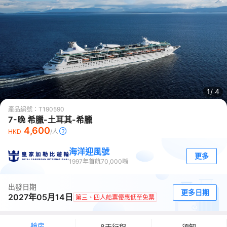
1/
4
產品編號：
T190590
7-晚 希臘-土耳其-希臘
4,600
HKD
/人
海洋迎風號
更多
1997
年首航
70,000
噸
出發日期
更多日期
2027年05月14日
第三、四人船票優惠低至免票
艙房
8天行程
須知