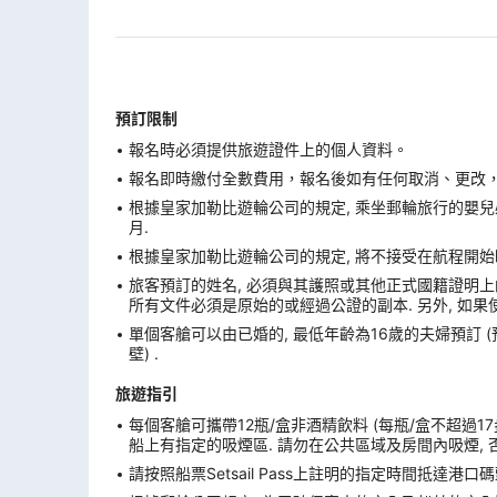
預訂限制
報名時必須提供旅遊證件上的個人資料。
報名即時繳付全數費用，報名後如有任何取消、更改，在
根據皇家加勒比遊輪公司的規定, 乘坐郵輪旅行的嬰兒必
月.
根據皇家加勒比遊輪公司的規定, 將不接受在航程開始
旅客預訂的姓名, 必須與其護照或其他正式國籍證明上的
所有文件必須是原始的或經過公證的副本. 另外, 如果
單個客艙可以由已婚的, 最低年齡為16歲的夫婦預訂 
壁) .
旅遊指引
每個客艙可攜帶12瓶/盒非酒精飲料 (每瓶/盒不超過17
船上有指定的吸煙區. 請勿在公共區域及房間內吸煙, 
請按照船票Setsail Pass上註明的指定時間抵達