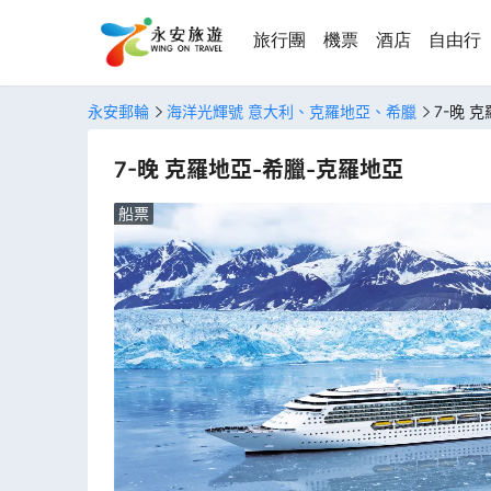
旅行團
機票
酒店
自由行
永安郵輪
海洋光輝號 意大利、克羅地亞、希臘
7-晚 
7-晚 克羅地亞-希臘-克羅地亞
船票