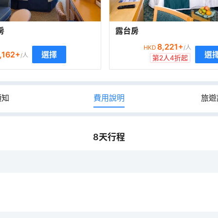
房
露台房
8,221
+
HKD
/人
,162
+
選擇
選
/人
第2人4折起
須知
費用說明
旅遊
8
天行程