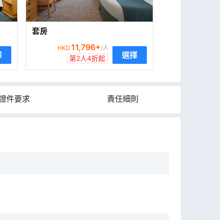
套房
11,796
+
HKD
/人
擇
選擇
第2人4折起
證件要求
責任細則