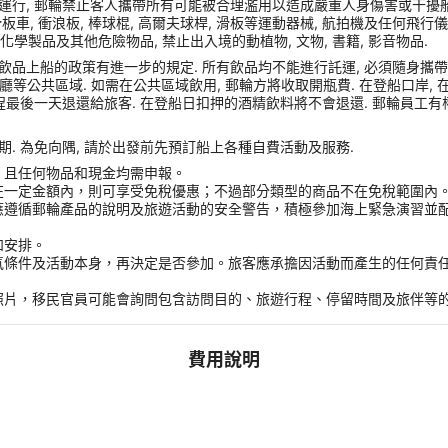
運行, 郵輪禁止客人攜帶所有可能被合理濫用以造成嚴重人身傷害或干擾船
車, 衝浪板, 棒球棍, 高爾夫球桿, 滑板等運動器械, 航拍機及任何飛行儀器, Sams
化學製品及其他危險物品, 禁止出入境的動植物, 文物, 書籍, 影音物品.
品上船的政策有進一步的規定. 所有飲品均不能進行託運, 必須隨身攜帶登船
或餐廳等公共區域. 如需在公共區域飲用, 郵輪方將收取開瓶費. 在登船口岸
程最後一天退還給旅客. 在登船日扣押的酒精飲料將不會退還. 郵輪員工有
. 為免向隅, 請於出發前先預訂船上各種自費活動及服務.
，且任何物品和現金均需申報。
在一定金額內，則可享受免稅優惠；不過部分類型的商品不在免稅範圍內
應遵循郵輪產品的說明及旅遊活動的安全警告，積極參加海上緊急演習並
和安排。
氣條件及活動本身，再決定是否參加。旅客應承擔因活動而產生的任何責
。
照片，移民官員可能會詢問包含訪問目的、旅遊行程、停留時間及旅伴等
費用說明