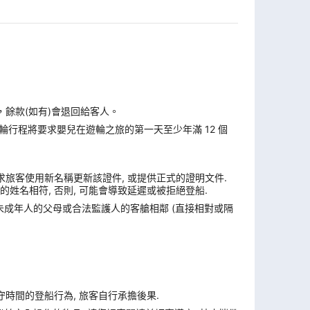
，餘款(如有)會退回給客人。
遊輪行程將要求嬰兒在遊輪之旅的第一天至少年滿 12 個
求旅客使用新名稱更新該證件, 或提供正式的證明文件.
姓名相符, 否則, 可能會導致延遲或被拒絕登船.
與未成年人的父母或合法監護人的客艙相鄰 (直接相對或隔
遵守時間的登船行為, 旅客自行承擔後果.