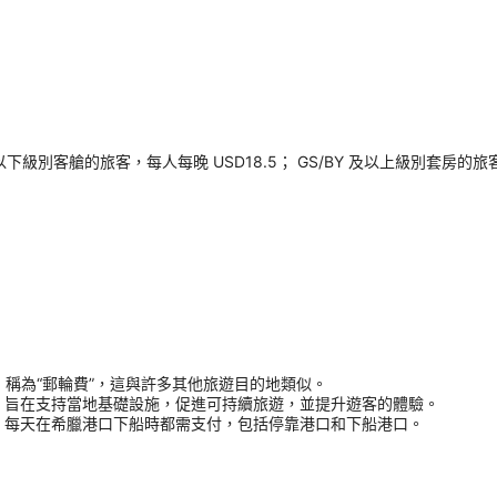
以下級別客艙的旅客，每人每晚 USD18.5； GS/BY 及以上級別套房的
用，稱為“郵輪費”，這與許多其他旅遊目的地類似。
，旨在支持當地基礎設施，促進可持續旅遊，並提升遊客的體驗。
，每天在希臘港口下船時都需支付，包括停靠港口和下船港口。