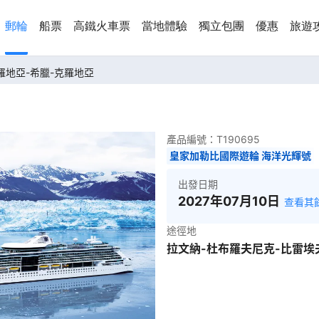
郵輪
船票
高鐵火車票
當地體驗
獨立包團
優惠
旅遊
克羅地亞-希臘-克羅地亞
產品編號：
T190695
皇家加勒比國際遊輪 海洋光輝號
出發日期
2027年07月10日
查看其
途徑地
拉文納-杜布羅夫尼克-比雷埃