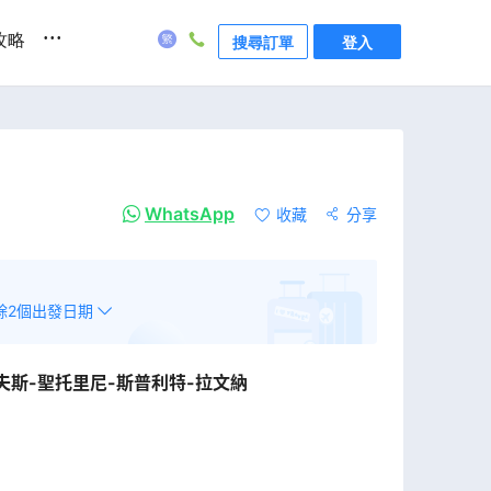
...
攻略
搜尋訂單
登入
WhatsApp
收藏
分享
餘
2
個出發日期
夫斯-聖托里尼-斯普利特-拉文納