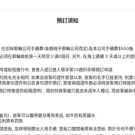
預訂須知
扣除郵輪公司手續費(金額視乎郵輪公司而定)及本公司手續費$500後
須在郵輪啟航第一天時至少滿6個月. 另外, 在海上連續 3 天或以上的
時或航程進行中, 會進入或已進入懷孕第23週的孕婦預訂申請.
姓名完全相同. 如果自旅客的證件簽發以來, 旅客的名字已經更改, 則要
使用身份證件和公民身份證件預訂, 那麼兩個證件都必須與旅客預訂時提供的
(預訂時需提供結婚證明) . 個別特殊客艙只能由未成年人獨佔, 而該客艙
盎司) . 旅客可以攜帶嬰兒專用食品, 如牛奶和蒸餾水.
否則將有罰款.
港口碼頭登船, 並辦理相關出入境手續. 登船口關閉後將無法登船. 對於任何不