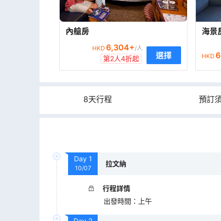
內艙房
海景
6,304
+
HKD
/人
6
選擇
HKD
第2人4折起
8天行程
預訂
Day
1
拉文納
10/07
行程詳情
出發時間
：
上午
Day
2