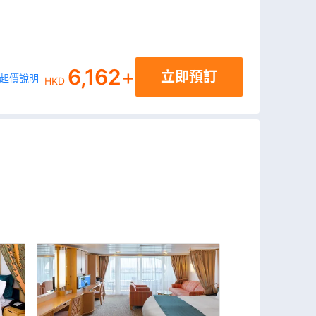
6,162
+
立即預訂
起價說明
HKD