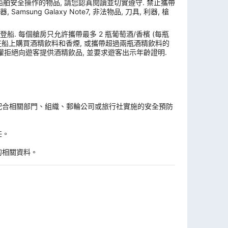
舶安全操作的物品, 請您認真閱讀並切實遵守. 禁止攜帶
ung Galaxy Note7, 非法物品, 刀具, 利器, 槍
. 每個艙房只允許攜帶最多 2 瓶葡萄酒/香檳 (每瓶
, 在船上購買酒精飲料和香煙, 或攜帶超過兩瓶酒精飲料的
權拒絕向遊客提供酒精飲品, 並要求遊客出示年齡證明.
。
配合相關部門、組織、郵輪公司或旅行社實施的安全預防
任。
的相關資料。