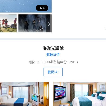
1
4
海洋光輝號
郵輪詳情
噸位：
90,090噸
首航年份：
2013
艙房(4)