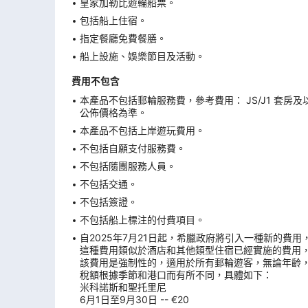
皇家加勒比遊輪船票。
包括船上住宿。
指定餐廳免費餐膳。
船上設施、娛樂節目及活動。
費用不包含
本產品不包括郵輪服務費，參考費用： JS/J1 套房及
公佈價格為準。
本產品不包括上岸遊玩費用。
不包括自願支付服務費。
不包括隨團服務人員。
不包括交通。
不包括簽證。
不包括船上標注的付費項目。
自2025年7月21日起，希臘政府將引入一種新的費
這種費用類似於酒店和其他類型住宿已經實施的費用
該費用是強制性的，適用於所有郵輪遊客，無論年齡
稅額根據季節和港口而有所不同，具體如下：
米科諾斯和聖托里尼
6月1日至9月30日 -- €20