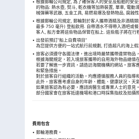
根據郵輪公司規定, 為了確保客人的安全及船舶的安全
的物品: 熱水壺, 熨斗, 乾衣機等加熱裝置, 單車, 電動滑板
械彈藥等武器, 五金工具, 易燃易爆及發熱物品, 腐蝕性
根據郵輪公司規定, 郵輪對於客人攜帶酒精及非酒精類飲
最多 750 毫升) 登船飲用. 自帶酒水不得帶入酒吧
客人, 船方會將這些物品保管在船上. 這些瓶子將在行
出發前預訂“船上自費項目”
為您提供方便的一站式航行前規劃, 打造超凡的海上假期
旅客必須遵守各國法律，進出境時嚴禁攜帶違禁物品
根據海關規定，若入境旅客攜帶的自用海外物品總值
若要了解進一步資訊，請造訪海關機構的網站。旅客
和緊急措施。
對於旅客自行組織的活動，均應遵循服務人員的指導
此外，旅客應考慮自身的年齡、體能、健康狀況、天
如果旅客認為有必要，應諮詢醫生或專業人士的意見
部分國家會在旅客抵達機場和港口時採集指紋及拍攝
費用包含
郵輪港務費。