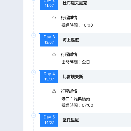
杜布羅夫尼克
11/07
行程詳情
抵達時間
：
10:00
Day
3
海上巡遊
12/07
行程詳情
出發時間
：
全日
Day
4
比雷埃夫斯
13/07
行程詳情
港口
：
雅典碼頭
抵達時間
：
07:00
Day
5
聖托里尼
14/07