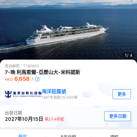
1/
4
產品編號：
T190800
7-晚 利馬索爾-亞歷山大-米科諾斯
6,658
HKD
/人
海洋迎風號
更多
1997
年首航
70,000
噸
出發日期
更多日期
2027年10月15日
第2人4折起
艙房
8天行程
須知