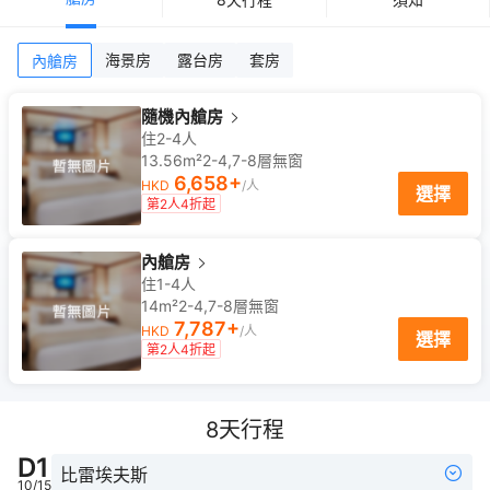
海景房
露台房
套房
內艙房
隨機內艙房
住2-4人
13.56m²
2-4,7-8
層
無窗
6,658
+
HKD
/人
選擇
第2人4折起
內艙房
住1-4人
14m²
2-4,7-8
層
無窗
7,787
+
HKD
/人
選擇
第2人4折起
8
天行程
D
1
比雷埃夫斯
10/15