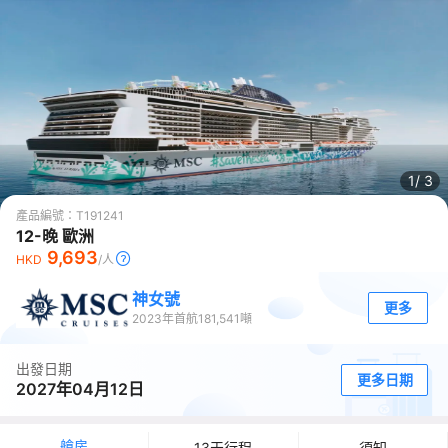
1/
3
產品編號：
T191241
12-晚 歐洲
9,693
HKD
/人
神女號
更多
2023
年首航
181,541
噸
出發日期
更多日期
2027年04月12日
艙房
13天行程
須知