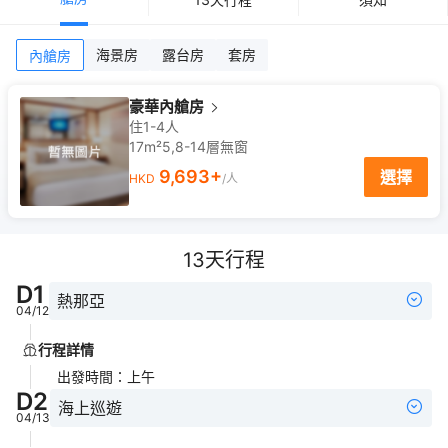
海景房
露台房
套房
內艙房
豪華內艙房
住1-4人
17m²
5,8-14
層
無窗
9,693
+
選擇
HKD
/人
13
天行程
D
1
熱那亞
04/12
行程詳情
出發時間
：
上午
D
2
海上巡遊
04/13