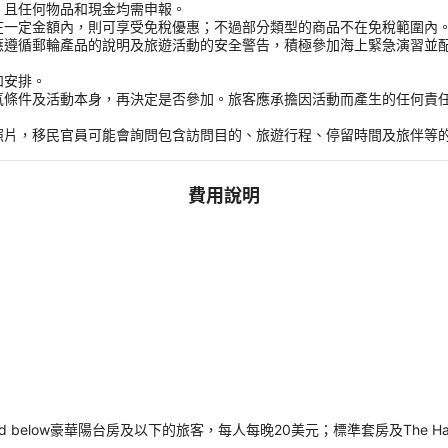
，且任何物品和現金均需申報。
在一定金額內，則可享受免稅優惠；不過部分類型的商品不在免稅範圍內
應遵循郵輪產品的說明及旅遊活動的安全警告，積極參加海上緊急演習並
和安排。
氣條件及活動本身，再決定是否參加。旅客應承擔因活動而產生的任何責
。
照片，移民官員可能會詢問包含訪問目的、旅遊行程、停留時間及旅伴等
費用說明
and below豪華陽台房及以下的旅客，每人每晚20美元；標準套房及The 