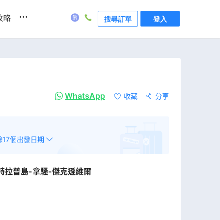
...
攻略
搜尋訂單
登入
WhatsApp
收藏
分享
餘
17
個出發日期
特拉普島-拿騷-傑克遜維爾