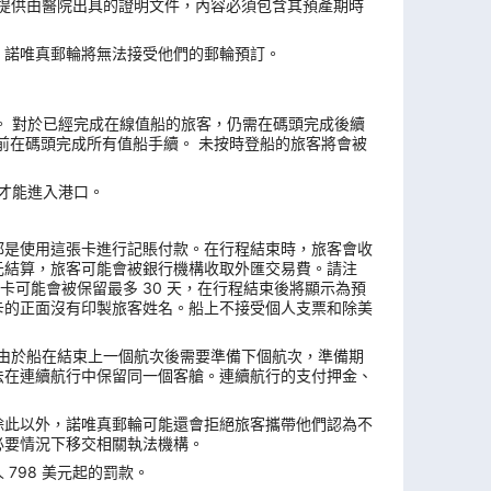
須提供由醫院出具的證明文件，內容必須包含其預產期時
，諾唯真郵輪將無法接受他們的郵輪預訂。
4 天。 對於已經完成在線值船的旅客，仍需在碼頭完成後續
前在碼頭完成所有值船手續。 未按時登船的旅客將會被
票才能進入港口。
都是使用這張卡進行記賬付款。在行程結束時，旅客會收
元結算，旅客可能會被銀行機構收取外匯交易費。請注
卡可能會被保留最多 30 天，在行程結束後將顯示為預
卡的正面沒有印製旅客姓名。船上不接受個人支票和除美
複。由於船在結束上一個航次後需要準備下個航次，準備期
法在連續航行中保留同一個客艙。連續航行的支付押金、
除此以外，諾唯真郵輪可能還會拒絕旅客攜帶他們認為不
必要情況下移交相關執法機構。
798 美元起的罰款。