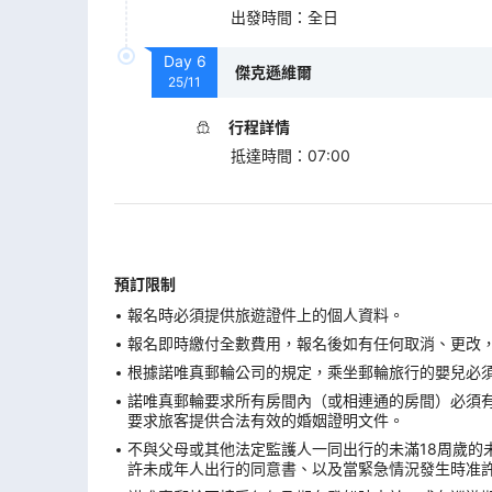
出發時間
：
全日
Day
6
傑克遜維爾
25/11
行程詳情
抵達時間
：
07:00
預訂限制
報名時必須提供旅遊證件上的個人資料。
報名即時繳付全數費用，報名後如有任何取消、更改，在
根據諾唯真郵輪公司的規定，乘坐郵輪旅行的嬰兒必須在
諾唯真郵輪要求所有房間內（或相連通的房間）必須有
要求旅客提供合法有效的婚姻證明文件。
不與父母或其他法定監護人一同出行的未滿18周歲的
許未成年人出行的同意書、以及當緊急情況發生時准