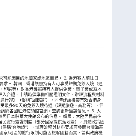
求可能因目的地國家或地區而異。 2. 香港客人前往日
要求。 韓國：香港護照持有人可享受短期免簽入境（通
國、印尼等）對香港護照持有人提供免簽、電子簽或落地
理入台證。申請時須準備相關證明文件，辦理流程與材料
地通行證》（俗稱“回鄉證”），同時建議攜帶有效香港身
享受最多90天的免簽入境待遇（短期旅遊、商務等），但
問各國駐港使領館官網，查詢更新簽證信息。 5. 大
參照日本駐華大使館公布的信息。 韓國：大陸居民前往
居民實行簽證制度（部分國家提供落地簽），具體政策因
俗稱“台胞證”），辦理流程與材料要求可參閱台灣海基
地國家/地區的旅行限制可能因旅客國籍而異，請與政府機