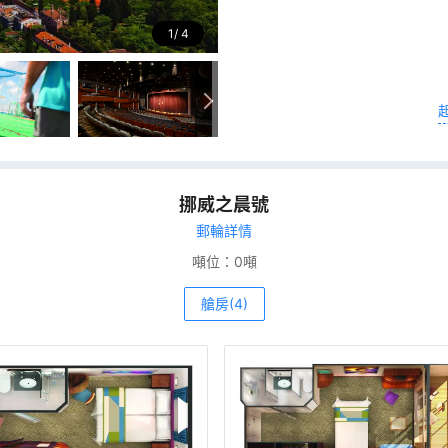
1
4
挪威之晨號
郵輪詳情
噸位：
0噸
艙房(4)