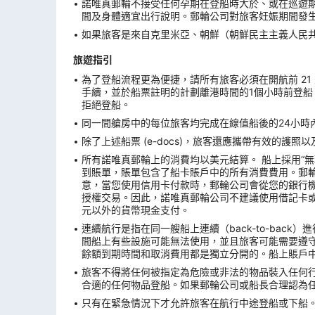
諾唯真郵輪不接受任何孕期在登船時大於、或在巡遊期
間及身體適宜出行說明。郵輪公司對旅客妊娠期間發
如果旅客是來自克里米亞、朝鮮（朝鮮民主主義人民
旅遊指引
為了登船流程更為便捷，請所有旅客必須在開航前 21 天
手續，並於船票註明的計劃離港時間的1個小時前登船
拒絕登船。
同一間艙房中的每位旅客均完成在線值船後的24小時內
除了上述船票 (e-docs)，旅客還應攜帶有效的護
所有諾唯真郵輪上的消費均以美元結算。 船上採用“
到賬單，賬單包含了船卡賬戶中的所有消費費用。郵
意，當您使用信用卡付款時，郵輪公司會從您的銀行機構
授權交易。因此，諾唯真郵輪公司不建議使用借記卡
元以外的貨幣現金支付。
連續航行是指在同一艘船上連續（back-to-ba
間船上有些設施可能無法使用，並且旅客可能需要遵
餘額到期時間和取消費用都是獨立分開的。船上賬戶
旅客不得將任何被指定為危險或非法的物品裝入任何
合適的任何物品登船。如果郵輪公司或船長合理認為
只有在緊急情況下才允許旅客在航行中途登船或下船。