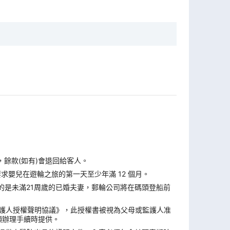
，餘款(如有)會退回給客人。
求嬰兒在遊輪之旅的第一天至少年滿 12 個月。
的是未滿21周歲的已婚夫妻，郵輪公司將在碼頭登船前
監護人授權聲明協議》，此授權書被視為父母或監護人准
頭辦理手續時提供。