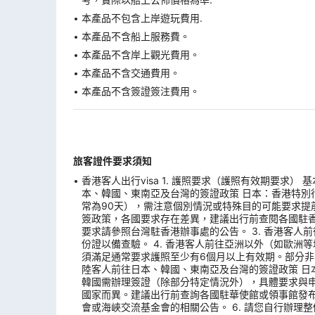
本產品不包含上岸遊玩費用.
本產品不含船上服務費。
本產品不含岸上觀光費用。
本產品不含交通費用。
本產品不含簽證簽注費用。
旅客證件要求須知
香港客人出行visa 1. 護照要求（護照有效期要求
本、韓國、東南亞及台灣的簽證政策 日本：香港特別
常為90天），需注意個別情況或特殊目的可能要求提
簽政策，各國要求存在差異，建議出行前查閱各國駐
要求請參照台灣駐香港辦事處的公告。 3. 香港客人
份證以備查驗。 4. 香港客人前往亞洲以外（如歐
須滿足通常要求護照至少有6個月以上有效期。部分非
陸客人前往日本、韓國、東南亞及台灣的簽證政策 日
韓國需辦理簽證（除部分特定情況外），具體要求與
國家而異。建議出行前查詢各國駐華使館或領事館發布
會或海峽交流基金會的相關公告。 6. 請您自行辦