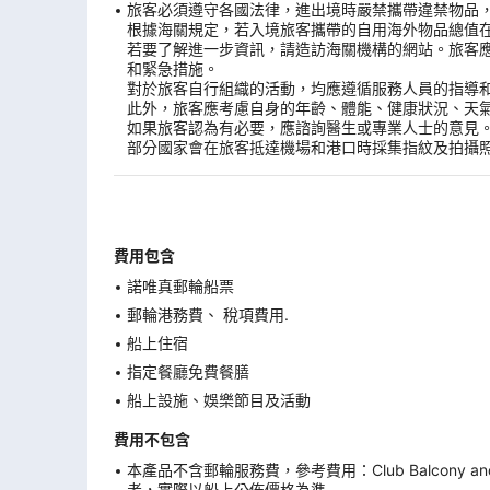
旅客必須遵守各國法律，進出境時嚴禁攜帶違禁物品
根據海關規定，若入境旅客攜帶的自用海外物品總值
若要了解進一步資訊，請造訪海關機構的網站。旅客
和緊急措施。
對於旅客自行組織的活動，均應遵循服務人員的指導
此外，旅客應考慮自身的年齡、體能、健康狀況、天
如果旅客認為有必要，應諮詢醫生或專業人士的意見
部分國家會在旅客抵達機場和港口時採集指紋及拍攝
費用包含
諾唯真郵輪船票
郵輪港務費、 稅項費用.
船上住宿
指定餐廳免費餐膳
船上設施、娛樂節目及活動
費用不包含
本產品不含郵輪服務費，參考費用：Club Balcony 
考，實際以船上公佈價格為準.