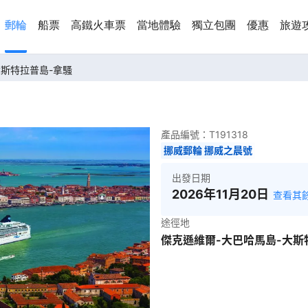
郵輪
船票
高鐵火車票
當地體驗
獨立包團
優惠
旅遊
大斯特拉普島-拿騷
產品編號：
T191318
挪威郵輪 挪威之晨號
出發日期
2026年11月20日
查看其
途徑地
傑克遜維爾-大巴哈馬島-大斯