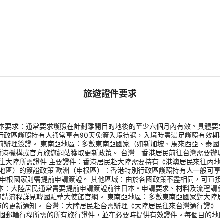
旅遊證件要求
） 基本要求：通常要求護照在計劃離開目的地後的至少六個月內有效。具體要
行政區護照持有人通常享有90天免簽入境待遇，入境時需滿足護照有效期
前辦理簽證。 東南亞地區：多數東南亞國家（如新加坡、馬來西亞、泰
香港機構或官方旅遊網站獲取更新政策。 台灣：香港居民前往台灣需要辦
前往大陸所需證件 主要證件：香港居民赴大陸需要持有《港澳居民來往內
洲等地區）的簽證政策 歐洲（申根區）：香港特別行政區護照持有人一般可
申根國家則需提前申請簽證。 其他區域：由於各國政策不盡相同，可直接訪
本：大陸居民通常需要提前申請簽證前往日本。申請要求、材料及流程請
申請流程詳見韓國駐華大使館官網。 東南亞地區：多數東南亞國家對大陸
的更新通知。 台灣：大陸居民赴台需辦理《大陸居民往來台灣通行證》（
理整個郵輪行程所需的所有旅行證件，並在必要時提供有效證件。每個目的