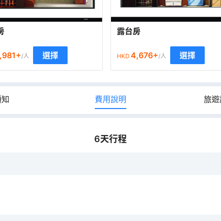
房
露台房
,981
+
4,676
+
選擇
選擇
/人
HKD
/人
須知
費用說明
旅遊
6
天行程