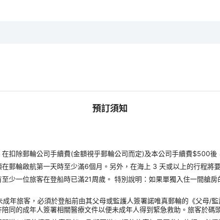
預訂須知
扣除郵輪公司手續費(金額視乎郵輪公司而定)及本公司手續費$500後
郵輪啟航第一天時至少滿6個月。另外，在海上 3 天或以上的行程將要
至少一位旅客在登船時已滿21周歲。 特別說明：如果單獨入住一間艙房
未成年旅客，必須於登船前由其父母或監護人簽署諾唯真郵輪的《父母/
許陪同的成年人簽署相關醫療文件以便未成年人得到緊急救助。旅客於碼