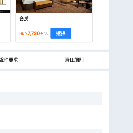
套房
7,720
+
選擇
HKD
/人
證件要求
責任細則