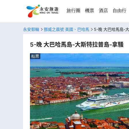
旅行團
機票
酒店
自由行
永安郵輪
挪威之晨號 美國、巴哈馬
5-晚 大巴哈馬島-
5-晚 大巴哈馬島-大斯特拉普島-拿騷
船票