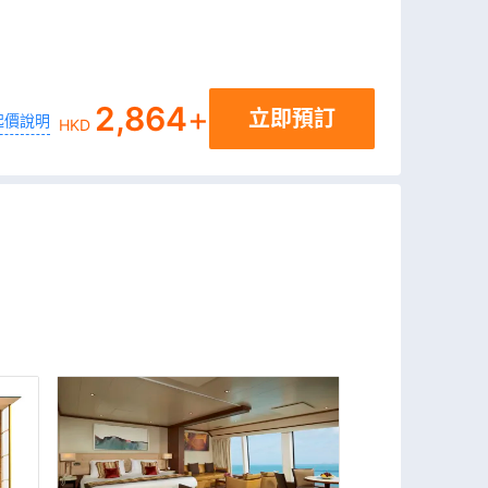
2,864
+
立即預訂
起價說明
HKD