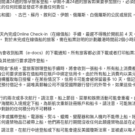
間滿24週的懷孕旅客登船。孕期不滿24週的旅客如果要參加旅行，必
生的任何妊娠並發症不承擔任何責任。
共和國）、古巴、蘇丹、敘利亞、伊朗、俄羅斯、白俄羅斯的公民或居民
內完成Online Check-in（在線值船）手續，最遲不得晚於開航前 
。 對於未完成在線值船的旅客，需在船票註明的計劃離港時間前2個小時
會收到船票（e-docs）的下載通知。所有旅客都必須下載或者打印船
照以及其他旅行要求證件登船。
無現金”系統。當旅客辦理登船手續時，將會收到一張船卡，所有船上消費
輪公司要求旅客在值船時在賬戶中綁定信用卡。由於所有船上消費均以美
獲取每日授權，在某些情況下，信用卡可能會被保留最多 10 天，借記
或預付借記卡。諾唯真郵輪公司不接受國際銀行發行的外幣卡，如果這些
ck）進行的兩次或多次航行。請注意，船上節目、菜單和娛樂活動可能會重
守海關和入境規定下船，為新航次重新註冊賬戶和船卡。請注意，可能無
中剩餘的任何積分均不可轉移。
行李或攜帶登船。電源板、熨斗、蠟燭、變壓器和無人機均不能帶上船。
任何違禁物品已被帶上船，他們將在航行期間沒收任何此類違禁物品並在
請注意，在航行中途登船或下船可能會違反美國瓊斯法案，並被處以每人 