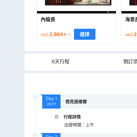
內艙房
海景
2,864
+
2
選擇
HKD
/人
HKD
6天行程
預訂
Day
1
傑克遜維爾
20/11
行程詳情
出發時間
：
上午
Day
2