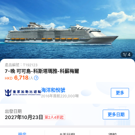
1/
4
產品編號：
T192123
7-晚 可可島-科斯塔瑪雅-科蘇梅爾
6,718
HKD
/人
海洋和悅號
更多
2016
年首航
220,000
噸
出發日期
更多日期
2027年10月23日
第2人4折起
艙房
8天行程
須知