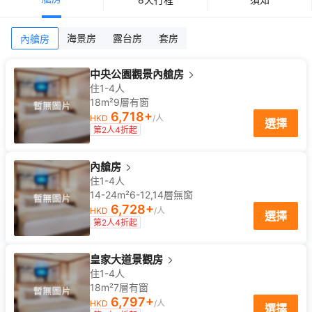
海景房
露台房
套房
內艙房
中央公園觀景內艙房
住1-4人
18m²
9
層
有窗
6,718
+
HKD
/人
選擇
第2人4折起
內艙房
住1-4人
14-24m²
6-12,14
層
無窗
6,728
+
HKD
/人
選擇
第2人4折起
皇家大道景觀房
住1-4人
18m²
7
層
有窗
6,797
+
HKD
/人
選擇