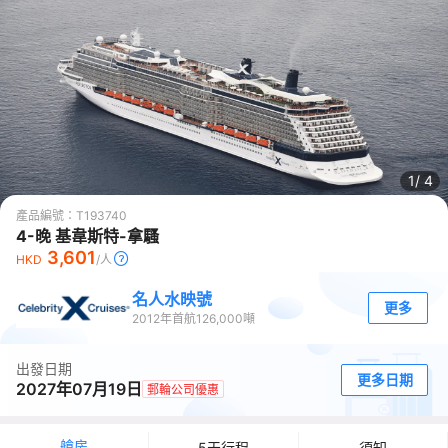
1/
4
產品編號：
T193740
4-晚 基韋斯特-拿騷
3,601
HKD
/人
名人水映號
更多
2012
年首航
126,000
噸
出發日期
更多日期
2027年07月19日
郵輪公司優惠
艙房
5天行程
須知