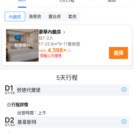
海景房
露台房
套房
內艙房
豪華內艙房
住1-2人
17-22.8m²
9-11
層
無窗
4,598
+
HKD
/人
選擇
郵輪公司優惠
5
天行程
D
1
勞德代爾堡
07/19
行程詳情
出發時間
：
上午
D
2
基韋斯特
07/20