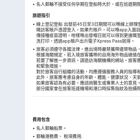
名人郵輪不接受任何孕期在登船時大於、或在巡遊期間
旅遊指引
線上登記登船 出發前45日至3日期間可以喺線上辦理登船手續。
嘅訪客賬戶憑證登入，如果冇賬戶，可以喺app入面
傳接種疫苗證明，咁樣喺出發嗰日就可以得到更速嘅登船
洗打印，透過app賬戶出示電子Xpress Pass就得。
旅客必須遵守各國法律，進出境時嚴禁攜帶違禁物品
根據海關規定，若入境旅客攜帶的自用海外物品總值
若要了解進一步資訊，請造訪海關機構的網站。旅客
和緊急措施。
對於旅客自行組織的活動，均應遵循服務人員的指導
此外，旅客應考慮自身的年齡、體能、健康狀況、天
如果旅客認為有必要，應諮詢醫生或專業人士的意見
部分國家會在旅客抵達機場和港口時採集指紋及拍攝
費用包含
名人郵輪船票。
郵輪港務費、 稅項費用.