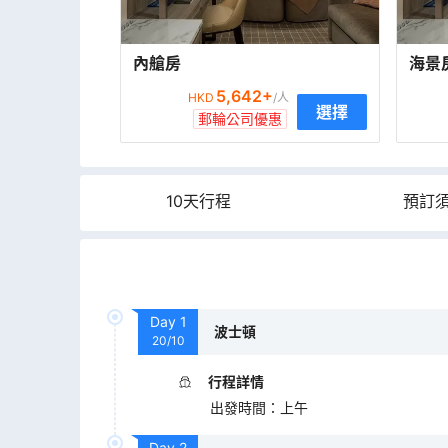
內艙房
海景
5,642
+
HKD
/人
選擇
郵輪公司優惠
10天行程
預訂
Day
1
波士頓
20/10
行程詳情
出發時間
：
上午
Day
2