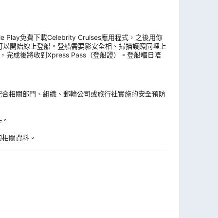
y免費下載Celebrity Cruises應用程式，之後用你
可以開始線上登船。登船需要影安全相、掃描護照同埋上
後將收到Xpress Pass（登船證）。登船嗰日唔
。
配合相關部門、組織、郵輪公司或旅行社實施的安全預防
任。
的相關資料。