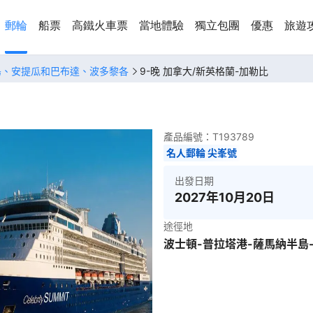
郵輪
船票
高鐵火車票
當地體驗
獨立包團
優惠
旅遊
島、安提瓜和巴布達、波多黎各
9-晚 加拿大/新英格蘭-加勒比
產品編號：
T193789
名人郵輪 尖峯號
出發日期
2027年10月20日
途徑地
波士頓-普拉塔港-薩馬納半島