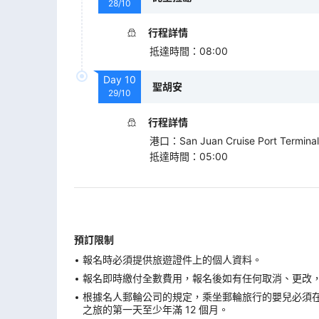
28/10
行程詳情
抵達時間
：
08:00
Day
10
聖胡安
29/10
行程詳情
港口
：
San Juan Cruise Port Terminal
抵達時間
：
05:00
預訂限制
報名時必須提供旅遊證件上的個人資料。
報名即時繳付全數費用，報名後如有任何取消、更改，在
根據名人郵輪公司的規定，乘坐郵輪旅行的嬰兒必須
之旅的第一天至少年滿 12 個月。