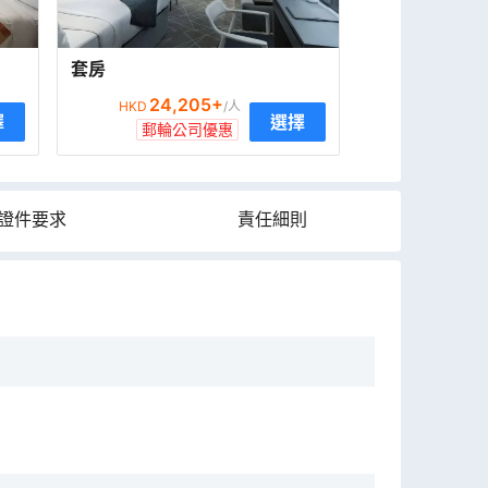
套房
24,205
+
HKD
/人
擇
選擇
郵輪公司優惠
證件要求
責任細則