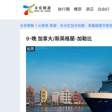
旅行團
機票
酒店
自由行
永安郵輪
尖峯號 美國、多米尼加共和國、美屬維爾京羣
9-晚 加拿大/新英格蘭-加勒比
船票