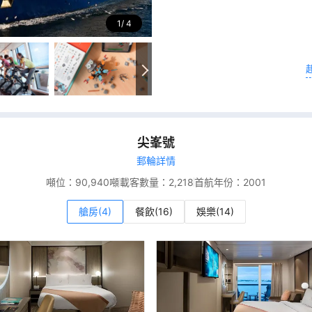
1
4
尖峯號
郵輪詳情
噸位：
90,940噸
載客數量：
2,218
首航年份：
2001
艙房(4)
餐飲(16)
娛樂(14)