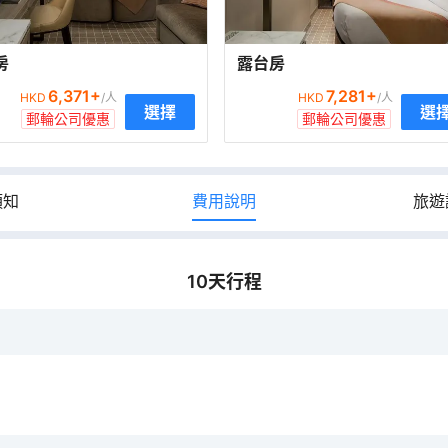
房
露台房
6,371
+
7,281
+
HKD
/人
HKD
/人
選擇
選
郵輪公司優惠
郵輪公司優惠
須知
費用說明
旅遊
10
天行程