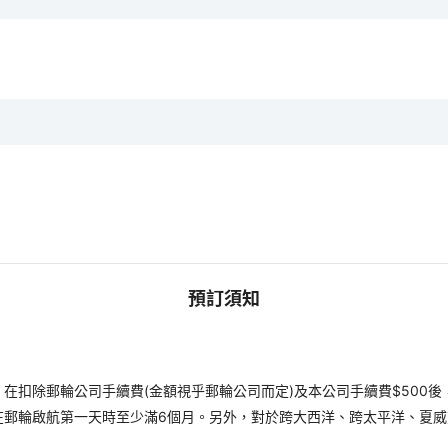
預訂須知
扣除郵輪公司手續費(金額視乎郵輪公司而定)及本公司手續費$500後
在郵輪啟航第一天時至少滿6個月。另外，對於跨大西洋、跨太平洋、夏威