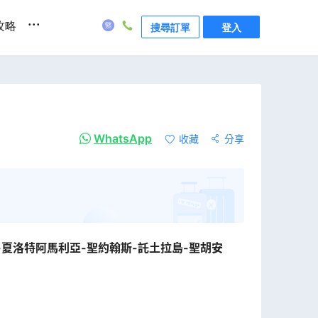
...
攻略
搜尋訂單
登入
WhatsApp
收藏
分享
-夏洛特阿馬利亞-聖約翰斯-託土拉島-聖胡安