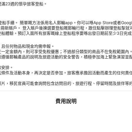
滿23週的懷孕旅客登船。
 簡單嘅方法係用名人郵輪app。你可以喺App Store或者Google Pla
註冊新賬戶。 登入賬戶後揀選要登船嘅郵輪行程，跟住點擊辦理登船掣就
體驗。預訂入面所有旅客嘅線上登船程序要喺出發日期前至少3日完成，完成
，且任何物品和現金均需申報。
在一定金額內，則可享受免稅優惠；不過部分類型的商品不在免稅範圍內
應遵循郵輪產品的說明及旅遊活動的安全警告，積極參加海上緊急演習並
和安排。
氣條件及活動本身，再決定是否參加。旅客應承擔因活動而產生的任何責
。
照片，移民官員可能會詢問包含訪問目的、旅遊行程、停留時間及旅伴等
費用說明