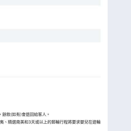
，餘款(如有)會退回給客人。
夷、精選南美和3天或以上的郵輪行程將要求嬰兒在遊輪