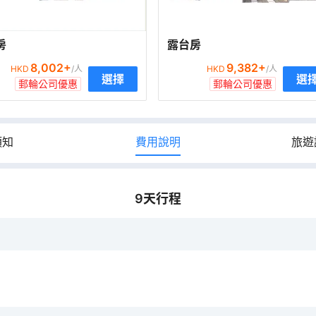
房
露台房
8,002
+
9,382
+
HKD
/人
HKD
/人
選擇
選
郵輪公司優惠
郵輪公司優惠
須知
費用說明
旅遊
9
天行程