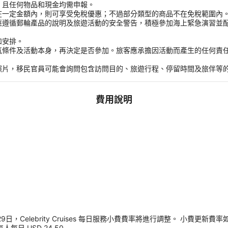
，且任何物品和現金均需申報。
在一定金額內，則可享受免稅優惠；不過部分類型的商品不在免稅範圍內
應遵循郵輪產品的說明及旅遊活動的安全警告，積極參加海上緊急演習並
和安排。
氣條件及活動本身，再決定是否參加。旅客應承擔因活動而產生的任何責
。
照片，移民官員可能會詢問包含訪問目的、旅遊行程、停留時間及旅伴等
費用說明
，Celebrity Cruises 每日服務小費費率將進行調整。 小費更新費率
每人每日 USD 24.50