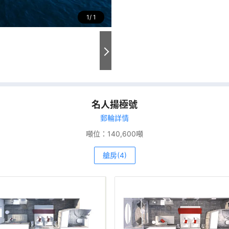
1
1
名人揚極號
郵輪詳情
噸位：
140,600噸
艙房(4)