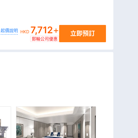
7,712
+
起價說明
HKD
立即預訂
郵輪公司優惠