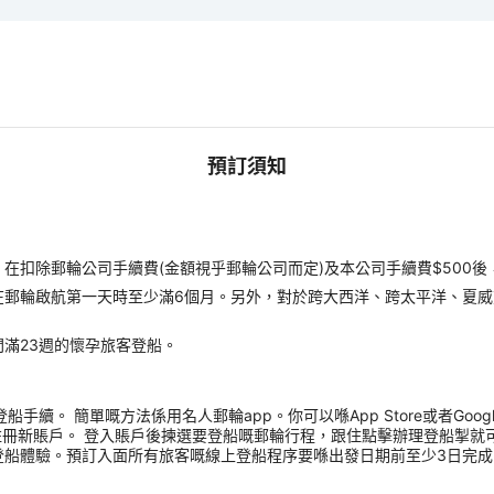
預訂須知
扣除郵輪公司手續費(金額視乎郵輪公司而定)及本公司手續費$500後
在郵輪啟航第一天時至少滿6個月。另外，對於跨大西洋、跨太平洋、夏威
滿23週的懷孕旅客登船。
 簡單嘅方法係用名人郵輪app。你可以喺App Store或者Google Pla
註冊新賬戶。 登入賬戶後揀選要登船嘅郵輪行程，跟住點擊辦理登船掣就
體驗。預訂入面所有旅客嘅線上登船程序要喺出發日期前至少3日完成，完成