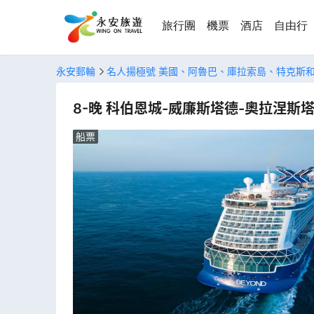
旅行團
機票
酒店
自由行
永安郵輪
名人揚極號 美國、阿魯巴、庫拉索島、特克斯
8-晚 科伯恩城-威廉斯塔德-奧拉涅斯
船票