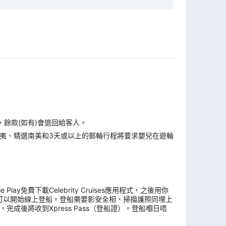
，餘款(如有)會退回給客人。
夷、精選南美和3天或以上的郵輪行程將要求嬰兒在遊輪
y免費下載Celebrity Cruises應用程式，之後用你
可以開始線上登船。登船需要影安全相、掃描護照同埋上
後將收到Xpress Pass（登船證）。登船嗰日唔