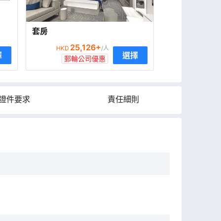
套房
25,126
+
HKD
/人
擇
選擇
郵輪公司優惠
證件要求
責任細則