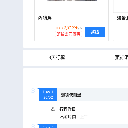
內艙房
海景
7,712
+
HKD
/人
選擇
郵輪公司優惠
9天行程
預訂
Day
1
勞德代爾堡
26/02
行程詳情
出發時間
：
上午
Day
2