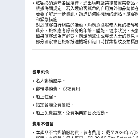
旅客必須遵守各國法律，進出境時嚴禁攜帶違禁物品
根據海關規定，若入境旅客攜帶的自用海外物品總值
若要了解進一步資訊，請造訪海關機構的網站。旅客
和緊急措施。
對於旅客自行組織的活動，均應遵循服務人員的指導
此外，旅客應考慮自身的年齡、體能、健康狀況、天
如果旅客認為有必要，應諮詢醫生或專業人士的意見
部分國家會在旅客抵達機場和港口時採集指紋及拍攝
費用包含
名人郵輪船票。
郵輪港務費、 稅項費用.
船上住宿。
指定餐廳免費餐膳。
船上免費設施、免費娛樂節目及活動。
費用不包含
本產品不含郵輪服務費，參考費用： 截至2026年7月29日
賓艙、水療艙：每人每日 USD 20.50 The Retreat：