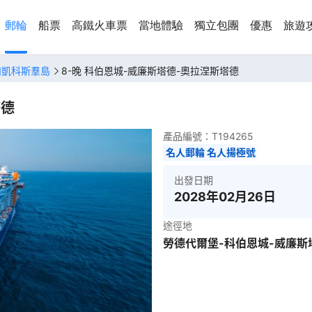
郵輪
船票
高鐵火車票
當地體驗
獨立包團
優惠
旅遊
和凱科斯羣島
8-晚 科伯恩城-威廉斯塔德-奧拉涅斯塔德
塔德
產品編號：
T194265
名人郵輪 名人揚極號
出發日期
2028年02月26日
途徑地
勞德代爾堡-科伯恩城-威廉斯