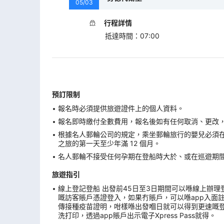
05/03
行程詳情
抵達時間
：
07:00
預訂限制
報名時必須提供旅遊證件上的個人資料。
報名即時繳付全數費用，報名後如有任何取消、更改，在
根據名人郵輪公司的規定，乘坐郵輪旅行的嬰兒必須
之旅的第一天至少年滿 12 個月。
名人郵輪不接受任何孕期在登船時大於、或在巡遊期間
旅遊指引
線上登記登船 出發前45日至3日期間可以喺線上辦理登船手續。
嘅訪客賬戶憑證登入，如果冇賬戶，可以喺app入面
傳接種疫苗證明，咁樣喺出發嗰日就可以得到更速嘅登船
洗打印，透過app賬戶出示電子Xpress Pass就得。