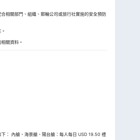
。
配合相關部門、組織、郵輪公司或旅行社實施的安全預防
任。
的相關資料。
如下： 內艙、海景艙、陽台艙：每人每日 USD 19.50 禮