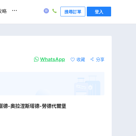
...
攻略
搜尋訂單
登入
WhatsApp
收藏
分享
塔德-奧拉涅斯塔德-勞德代爾堡