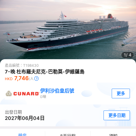
1/
4
產品編號：
T198430
7-晚 杜布羅夫尼克-巴勒莫-伊維薩島
7,746
HKD
/人
伊利沙伯皇后號
更多
0
噸
出發日期
更多日期
2027年06月04日
艙房
8天行程
須知