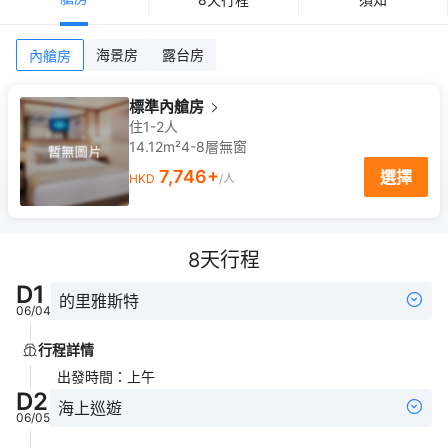
海景房
露台房
內艙房
標準內艙房
住1-2人
14.12m²
4-8
層
無窗
7,746
+
選擇
HKD
/人
8
天行程
D
1
的里雅斯特
06/04
行程詳情
出發時間
：
上午
D
2
海上巡遊
06/05