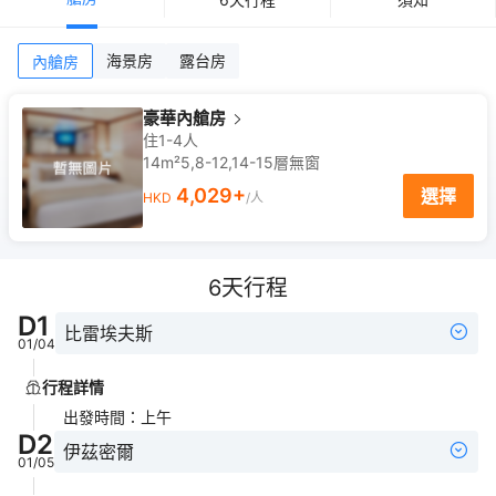
海景房
露台房
內艙房
豪華內艙房
住1-4人
14m²
5,8-12,14-15
層
無窗
4,029
+
選擇
HKD
/人
6
天行程
D
1
比雷埃夫斯
01/04
行程詳情
出發時間
：
上午
D
2
伊茲密爾
01/05