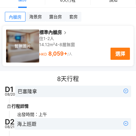
海景房
露台房
套房
內艙房
標準內艙房
住1-2人
14.12m²
4-8
層
無窗
8,059
+
選擇
HKD
/人
8
天行程
D
1
巴塞隆拿
08/20
行程詳情
出發時間
：
上午
D
2
海上巡遊
08/21