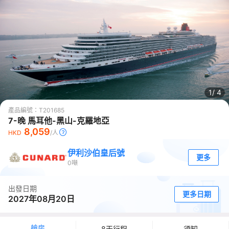
1/
4
產品編號：
T201685
7-晚 馬耳他-黑山-克羅地亞
8,059
HKD
/人
伊利沙伯皇后號
更多
0
噸
出發日期
更多日期
2027年08月20日
艙房
8天行程
須知