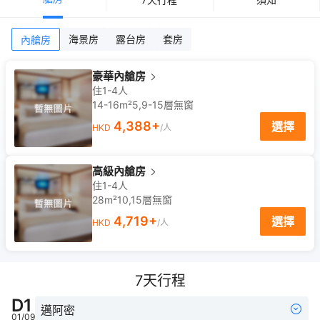
海景房
露台房
套房
內艙房
豪華內艙房
住1-4人
14-16m²
5,9-15
層
無窗
4,388
+
選擇
HKD
/人
高級內艙房
住1-4人
28m²
10,15
層
無窗
4,719
+
選擇
HKD
/人
7
天行程
D
1
邁阿密
01/09