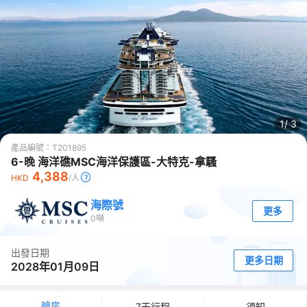
1/
3
產品編號：
T201895
6-晚 海洋礁MSC海洋保護區-大特克-拿騷
4,388
HKD
/人
海際號
更多
0
噸
出發日期
更多日期
2028年01月09日
艙房
7天行程
須知