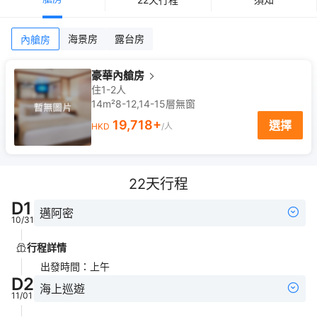
海景房
露台房
內艙房
豪華內艙房
住1-2人
14m²
8-12,14-15
層
無窗
19,718
+
選擇
HKD
/人
22
天行程
D
1
邁阿密
10/31
行程詳情
出發時間
：
上午
D
2
海上巡遊
11/01