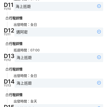
D
11
海上巡遊
11/10
行程詳情
出發時間
：
全日
D
12
邁阿密
11/11
行程詳情
抵達時間
：
07:00
D
13
海上巡遊
11/12
行程詳情
出發時間
：
全日
D
14
海上巡遊
11/13
行程詳情
出發時間
：
全天