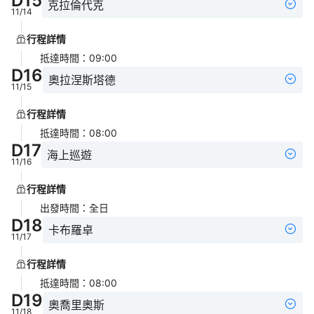
D
15
克拉倫代克
11/14
行程詳情
抵達時間
：
09:00
D
16
奧拉涅斯塔德
11/15
行程詳情
抵達時間
：
08:00
D
17
海上巡遊
11/16
行程詳情
出發時間
：
全日
D
18
卡布羅卓
11/17
行程詳情
抵達時間
：
08:00
D
19
奧喬里奧斯
11/18