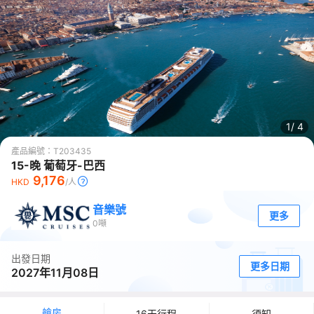
1/
4
產品編號：
T203435
15-晚 葡萄牙-巴西
9,176
HKD
/人
音樂號
更多
0
噸
出發日期
更多日期
2027年11月08日
艙房
16天行程
須知