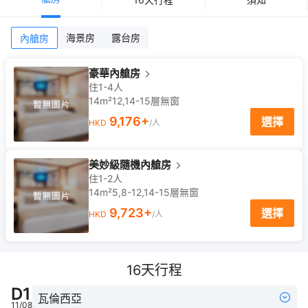
海景房
露台房
內艙房
豪華內艙房
住1-4人
14m²
12,14-15
層
無窗
9,176
+
選擇
HKD
/人
美妙級隨機內艙房
住1-2人
14m²
5,8-12,14-15
層
無窗
9,723
+
選擇
HKD
/人
16
天行程
D
1
瓦倫西亞
11/08