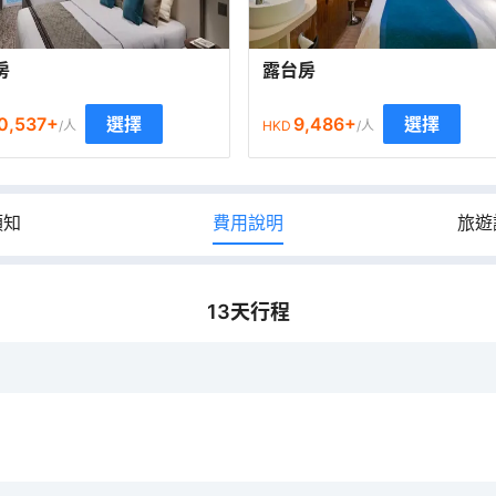
房
露台房
0,537
+
9,486
+
選擇
選擇
/人
HKD
/人
須知
費用說明
旅遊
13
天行程