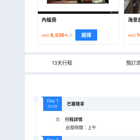
內艙房
海景
6,936
+
1
選擇
HKD
/人
HKD
13天行程
預訂
Day
1
巴塞隆拿
31/10
行程詳情
出發時間
：
上午
Day
2