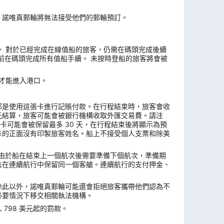
，諾唯真郵輪將無法接受他們的郵輪預訂。
4 天。 對於已經完成在線值船的旅客，仍需在碼頭完成後續
前在碼頭完成所有值船手續。 未按時登船的旅客將會被
票才能進入港口。
都是使用這張卡進行記賬付款。在行程結束時，旅客會收
元結算，旅客可能會被銀行機構收取外匯交易費。請注
卡可能會被保留最多 30 天，在行程結束後將顯示為預
卡的正面沒有印製旅客姓名。船上不接受個人支票和除美
複。由於船在結束上一個航次後需要準備下個航次，準備期
法在連續航行中保留同一個客艙。連續航行的支付押金、
除此以外，諾唯真郵輪可能還會拒絕旅客攜帶他們認為不
必要情況下移交相關執法機構。
798 美元起的罰款。