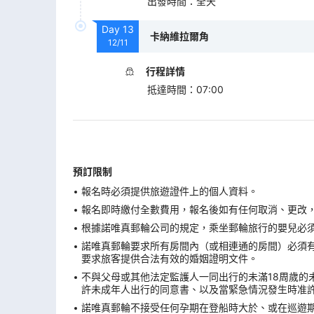
出發時間
：
全天
Day
13
卡納維拉爾角
12/11
行程詳情
抵達時間
：
07:00
預訂限制
報名時必須提供旅遊證件上的個人資料。
報名即時繳付全數費用，報名後如有任何取消、更改，在
根據諾唯真郵輪公司的規定，乘坐郵輪旅行的嬰兒必須在
諾唯真郵輪要求所有房間內（或相連通的房間）必須有
要求旅客提供合法有效的婚姻證明文件。
不與父母或其他法定監護人一同出行的未滿18周歲的
許未成年人出行的同意書、以及當緊急情況發生時准
諾唯真郵輪不接受任何孕期在登船時大於、或在巡遊期