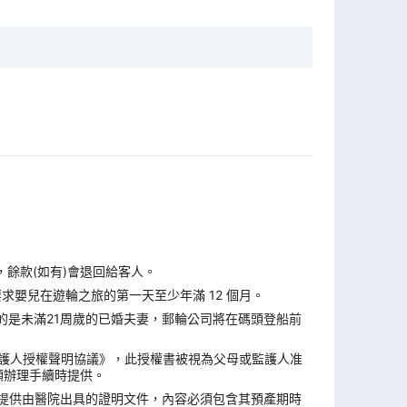
，餘款(如有)會退回給客人。
求嬰兒在遊輪之旅的第一天至少年滿 12 個月。
的是未滿21周歲的已婚夫妻，郵輪公司將在碼頭登船前
監護人授權聲明協議》，此授權書被視為父母或監護人准
頭辦理手續時提供。
須提供由醫院出具的證明文件，內容必須包含其預產期時