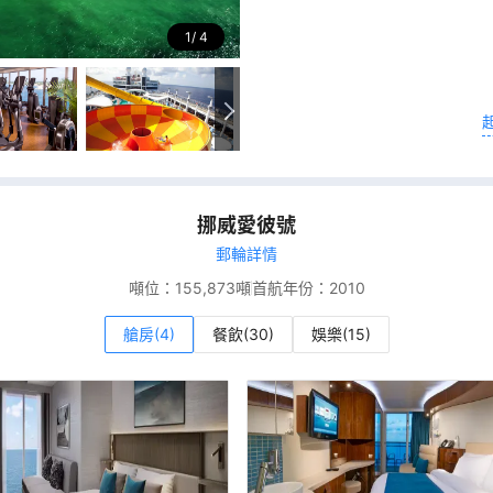
1
4
挪威愛彼號
郵輪詳情
噸位：
155,873噸
首航年份：
2010
艙房(4)
餐飲(30)
娛樂(15)