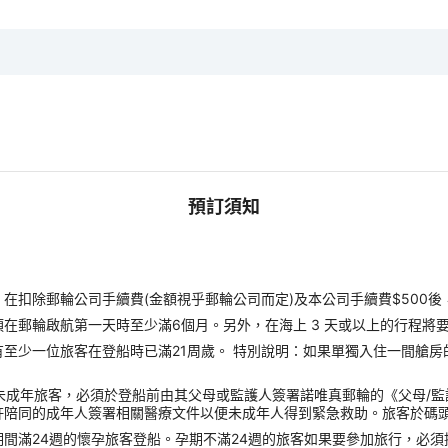
預訂須知
扣除郵輪公司手續費(金額視乎郵輪公司而定)及本公司手續費$500後
郵輪啟航第一天時至少滿6個月。另外，在海上 3 天或以上的行程將要
至少一位旅客在登船時已滿21周歲。 特別說明：如果單獨入住一間艙房
未成年旅客，必須於登船前由其父母或監護人簽署諾唯真郵輪的《父母/
許陪同的成年人簽署相關醫療文件以便未成年人得到緊急救助。旅客於碼
間滿24週的懷孕旅客登船。孕期不滿24週的旅客如果要參加旅行，必