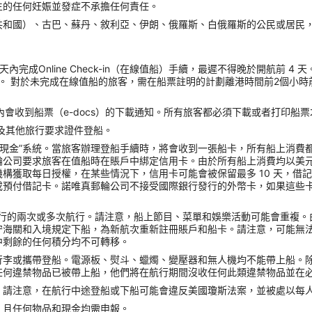
生的任何妊娠並發症不承擔任何責任。
共和國）、古巴、蘇丹、敘利亞、伊朗、俄羅斯、白俄羅斯的公民或居民
內完成Online Check-in（在線值船）手續，最遲不得晚於開航前 
。 對於未完成在線值船的旅客，需在船票註明的計劃離港時間前2個小時
會收到船票（e-docs）的下載通知。所有旅客都必須下載或者打印船
照以及其他旅行要求證件登船。
無現金”系統。當旅客辦理登船手續時，將會收到一張船卡，所有船上消費
輪公司要求旅客在值船時在賬戶中綁定信用卡。由於所有船上消費均以美
獲取每日授權，在某些情況下，信用卡可能會被保留最多 10 天，借記
或預付借記卡。諾唯真郵輪公司不接受國際銀行發行的外幣卡，如果這些
ck）進行的兩次或多次航行。請注意，船上節目、菜單和娛樂活動可能會重
守海關和入境規定下船，為新航次重新註冊賬戶和船卡。請注意，可能無
中剩餘的任何積分均不可轉移。
行李或攜帶登船。電源板、熨斗、蠟燭、變壓器和無人機均不能帶上船。
任何違禁物品已被帶上船，他們將在航行期間沒收任何此類違禁物品並在
請注意，在航行中途登船或下船可能會違反美國瓊斯法案，並被處以每人 
，且任何物品和現金均需申報。