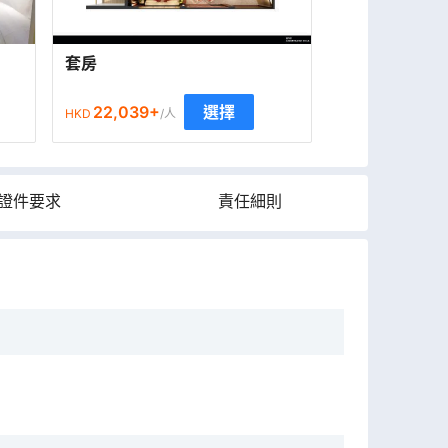
套房
22,039
+
選擇
HKD
/人
證件要求
責任細則