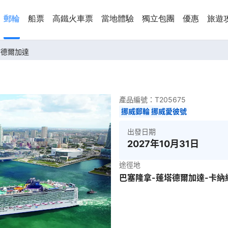
郵輪
船票
高鐵火車票
當地體驗
獨立包團
優惠
旅遊
蓬塔德爾加達
產品編號：
T205675
挪威郵輪 挪威愛彼號
出發日期
2027年10月31日
途徑地
巴塞隆拿-蓬塔德爾加達-卡納