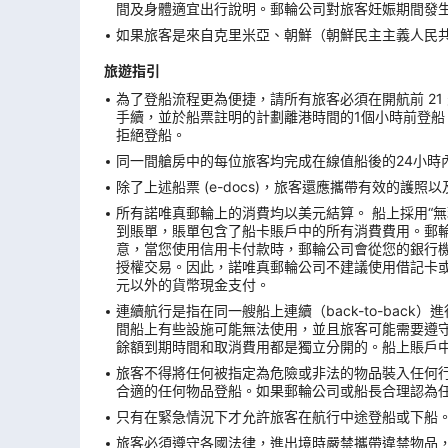
間及身體適宜出行說明。郵輪公司對旅客妊娠期間發
如果旅客是來自克里米亞、朝鮮（朝鮮民主主義人民
旅遊指引
為了登船流程更為便捷，請所有旅客必須在開航前 21 天
手續，並於船票註明的計劃離港時間的1個小時前登船
拒絕登船。
同一間艙房中的每位旅客均完成在線值船後的24小時內
除了上述船票 (e-docs)，旅客還應攜帶有效的護
所有諾唯真郵輪上的消費均以美元結算。 船上採用“
到賬單，賬單包含了船卡賬戶中的所有消費費用。郵
意，當您使用信用卡付款時，郵輪公司會從您的銀行機構
授權交易。因此，諾唯真郵輪公司不建議使用借記卡
元以外的貨幣現金支付。
連續航行是指在同一艘船上連續（back-to-ba
間船上有些設施可能無法使用，並且旅客可能需要遵
餘額到期時間和取消費用都是獨立分開的。船上賬戶
旅客不得將任何被指定為危險或非法的物品裝入任何
合適的任何物品登船。如果郵輪公司或船長合理認為
只有在緊急情況下才允許旅客在航行中途登船或下船。
旅客必須遵守各國法律，進出境時嚴禁攜帶違禁物品