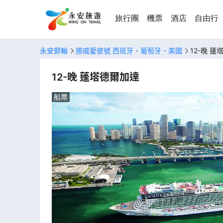
旅行團
機票
酒店
自由行
永安郵輪
挪威愛彼號 西班牙、葡萄牙、美國
12-晚 
12-晚 蓬塔德爾加達
船票