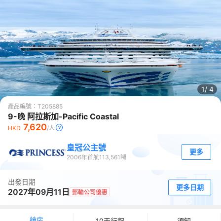
1/
4
產品編號：
T205885
9-晚 阿拉斯加-Pacific Coastal
7,620
HKD
/人
皇冠公主號
更多
2006
年首航
113,561
噸
出發日期
更多日期
2027年09月11日
郵輪公司優惠
艙房
10天行程
須知