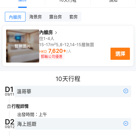
海景房
露台房
套房
內艙房
內艙房
住1-4人
15-17m²
5,8-12,14-15
層
無窗
7,620
+
HKD
/人
選擇
郵輪公司優惠
10
天行程
D
1
溫哥華
09/11
行程詳情
出發時間
：
上午
D
2
海上巡遊
09/12