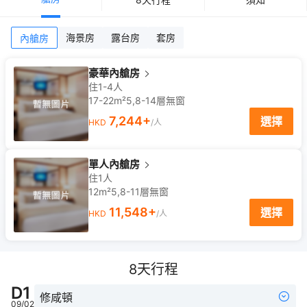
海景房
露台房
套房
內艙房
豪華內艙房
住1-4人
17-22m²
5,8-14
層
無窗
7,244
+
選擇
HKD
/人
單人內艙房
住1人
12m²
5,8-11
層
無窗
11,548
+
選擇
HKD
/人
8
天行程
D
1
修咸頓
09/02