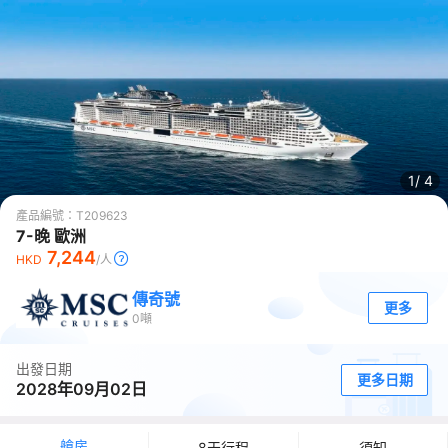
1/
4
產品編號：
T209623
7-晚 歐洲
7,244
HKD
/人
傳奇號
更多
0
噸
出發日期
更多日期
2028年09月02日
艙房
8天行程
須知