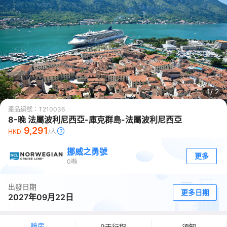
1/
2
產品編號：
T210036
8-晚 法屬波利尼西亞-庫克群島-法屬波利尼西亞
9,291
HKD
/人
挪威之勇號
更多
0
噸
出發日期
更多日期
2027年09月22日
艙房
9天行程
須知