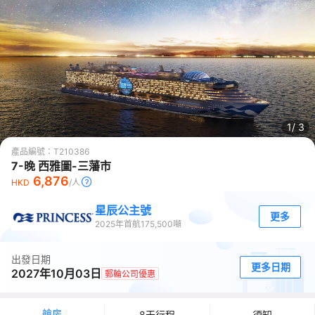
1/
3
產品編號：
T210386
7-晚 西雅圖-三藩市
6,876
HKD
/人
星辰公主號
更多
2025
年首航
175,500
噸
出發日期
更多日期
2027年10月03日
郵輪公司優惠
艙房
8天行程
須知