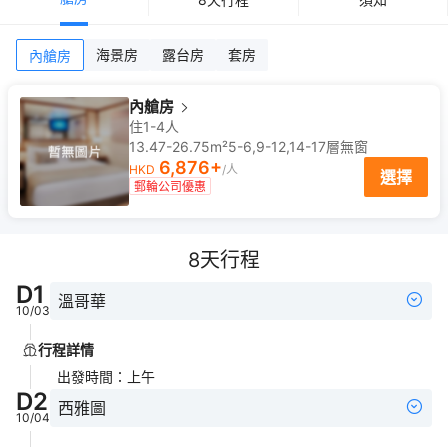
海景房
露台房
套房
內艙房
內艙房
住1-4人
13.47-26.75m²
5-6,9-12,14-17
層
無窗
6,876
+
HKD
/人
選擇
郵輪公司優惠
8
天行程
D
1
溫哥華
10/03
行程詳情
出發時間
：
上午
D
2
西雅圖
10/04