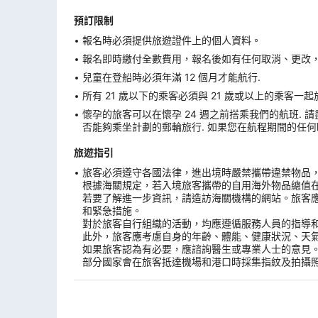
預訂限制
報名時必須提供旅遊證件上的個人資料。
報名即時繳付全數費用，報名後如有任何取消、更改，在
兒童在登船時必須年滿 12 個月才能航行.
所有 21 歲以下的乘客必須與 21 歲或以上的乘客一起
懷孕的旅客可以在懷孕 24 週之前搭乘我們的航班. 請
否能夠乘坐計劃的郵輪旅行. 如果您在航程期間的任何時間點
旅遊指引
旅客必須遵守各國法律，進出境時嚴禁攜帶違禁物品
根據海關規定，若入境旅客攜帶的自用海外物品總值
若要了解進一步資訊，請造訪海關機構的網站。旅客
和緊急措施。
對於旅客自行組織的活動，均應遵循服務人員的指導
此外，旅客應考慮自身的年齡、體能、健康狀況、天
如果旅客認為有必要，應諮詢醫生或專業人士的意見
部分國家會在旅客抵達機場和港口時採集指紋及拍攝