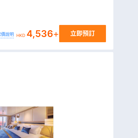
4,536
+
立即預訂
起價說明
HKD