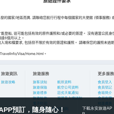
旅遊證件要求
您出發的國家/地區而異. 請聯絡您航行行程中每個國家的大使館 (領事服務)
能登船, 這可能包括有效的原件護照和/或必要的簽證。 沒有適當公民身
須達6個月以上。
入境和檔要求, 包括但不限於有效的簽證和護照。 請確保您的護照未過期
velInfo/Visa/Home.html。
旅遊資訊
旅遊服務
更多服務
旅遊攻略
旅客須知
航班資料
會員登入
旅遊保險
航空公司資料
會員登記
旅遊禮券
惡劣天氣通知
會籍簡介
旅遊短片
簽證及入境須知
會員有賞
電子印花
精選優惠
APP預訂，隨身隨心！
下載永安旅遊AP
旅行團報名及責任細則
P