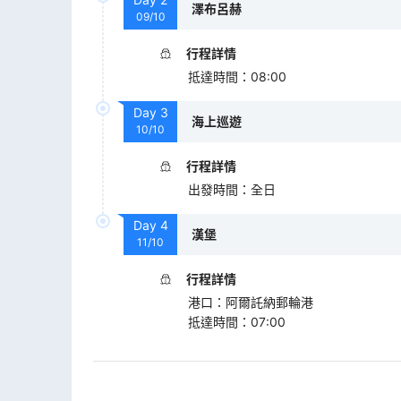
澤布呂赫
09/10
行程詳情
抵達時間
：
08:00
Day
3
海上巡遊
10/10
行程詳情
出發時間
：
全日
Day
4
漢堡
11/10
行程詳情
港口
：
阿爾託納郵輪港
抵達時間
：
07:00