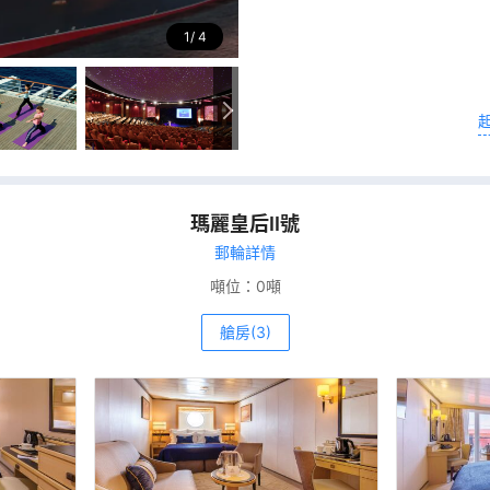
1
4
瑪麗皇后II號
郵輪詳情
噸位：
0噸
艙房(3)