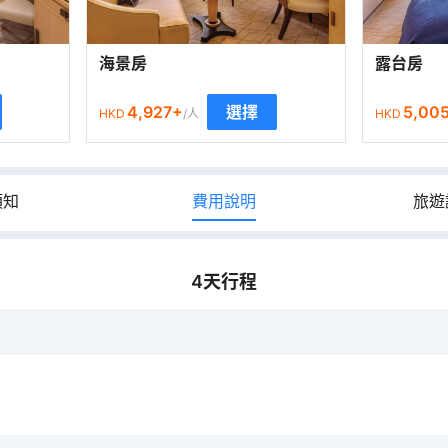
海景房
露台房
4,927
+
5,00
選擇
HKD
/人
HKD
須知
費用說明
旅遊
4
天行程