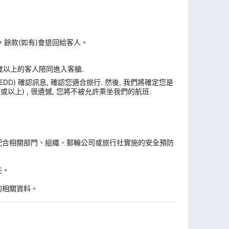
，餘款(如有)會退回給客人。
6 歲以上的客人陪同進入客艙.
D) 確認訊息, 確認您適合旅行. 然後, 我們將確定您是
或以上) , 很遺憾, 您將不被允許乘坐我們的航班.
。
配合相關部門、組織、郵輪公司或旅行社實施的安全預防
任。
的相關資料。