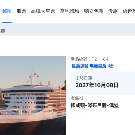
郵輪
船票
高鐵火車票
當地體驗
獨立包團
優惠
旅遊
呂赫
產品編號：
T211184
皇后遊輪 瑪麗皇后II號
出發日期
2027年10月08日
途徑地
修咸頓-澤布呂赫-漢堡