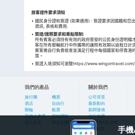
旅客證件要求須知
國民身分證和簽證 (如果適用) : 簽證要求因國籍和
資訊, 表格和費用.
簽證/護照要求和乘船限制:
所有賓客必須持有有效的政府簽發的公民身份證明檔才
客在所有郵輪航行中所攜帶的護照有效期以返程日計
賓客需自行負責檢查並滿足行程中每個國家和停靠港的
策。
簽證入境須知可瀏覽https://www.wingontravel.com/Tra
我們的產品
關於我們
旅行團
機票
公司背景
酒店
自由行
最新動向
郵輪
船票
新聞發佈
高鐵火車票
當地體驗
分行位置
港玩港食
獨立包團
人才招聘及發展
手機
私隱政策