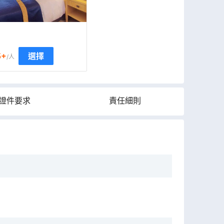
5
+
選擇
/人
證件要求
責任細則