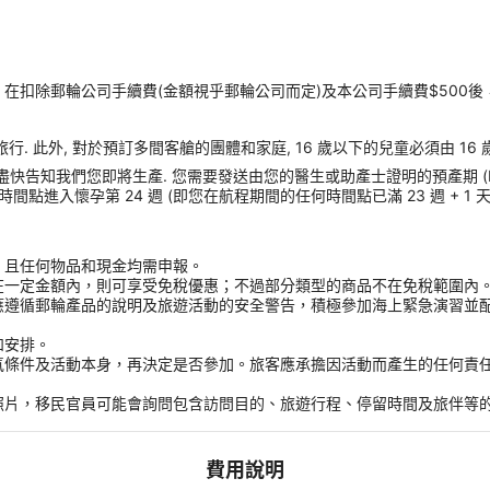
扣除郵輪公司手續費(金額視乎郵輪公司而定)及本公司手續費$500後
旅行. 此外, 對於預訂多間客艙的團體和家庭, 16 歲以下的兒童必須由 1
盡快告知我們您即將生產. 您需要發送由您的醫生或助產士證明的預產期 (ED
進入懷孕第 24 週 (即您在航程期間的任何時間點已滿 23 週 + 1 天
，且任何物品和現金均需申報。
在一定金額內，則可享受免稅優惠；不過部分類型的商品不在免稅範圍內
應遵循郵輪產品的說明及旅遊活動的安全警告，積極參加海上緊急演習並
和安排。
氣條件及活動本身，再決定是否參加。旅客應承擔因活動而產生的任何責
。
照片，移民官員可能會詢問包含訪問目的、旅遊行程、停留時間及旅伴等
費用說明