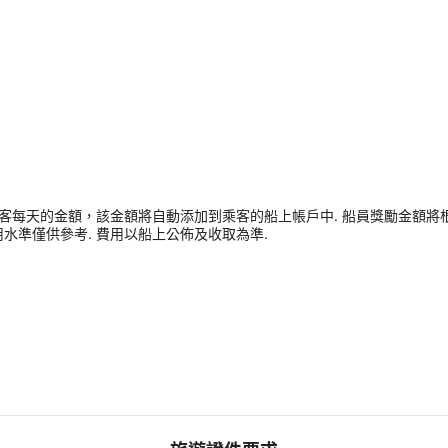
客每天的金額，該金額將自動添加到乘客的船上帳戶中. 船員獎勵金額將根
用水準僅供參考. 費用以船上公佈及收取為準.