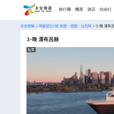
旅行團
機票
酒店
自由行
永安郵輪
瑪麗皇后II號 英國、德國、比利時
3-晚 澤布
3-晚 澤布呂赫
船票