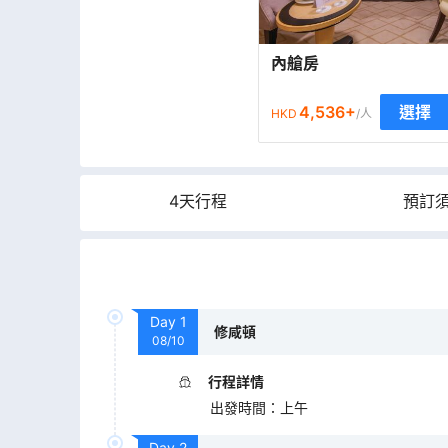
內艙房
4,536
+
選擇
HKD
/人
4天行程
預訂
Day
1
修咸頓
08/10
行程詳情
出發時間
：
上午
Day
2