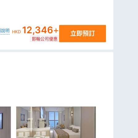
12,346
+
價說明
HKD
立即預訂
郵輪公司優惠