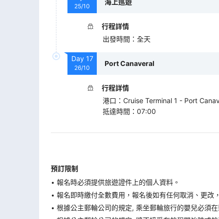
海上巡遊
25/10
行程詳情
出發時間
：
全天
Day
17
Port Canaveral
26/10
行程詳情
港口
：
Cruise Terminal 1 - Port Canav
抵達時間
：
07:00
預訂限制
報名時必須提供旅遊證件上的個人資料。
報名即時繳付全數費用，報名後如有任何取消、更改，在
根據公主郵輪公司的規定, 乘坐郵輪旅行的嬰兒必須在