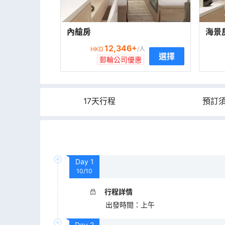
內艙房
海景
12,346
+
HKD
/人
選擇
郵輪公司優惠
17天行程
預訂
Day
1
10/10
行程詳情
出發時間
：
上午
Day
2