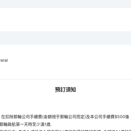
eral
預訂須知
扣除郵輪公司手續費(金額視乎郵輪公司而定)及本公司手續費$500後
郵輪啟航第一天時至少滿1歲.