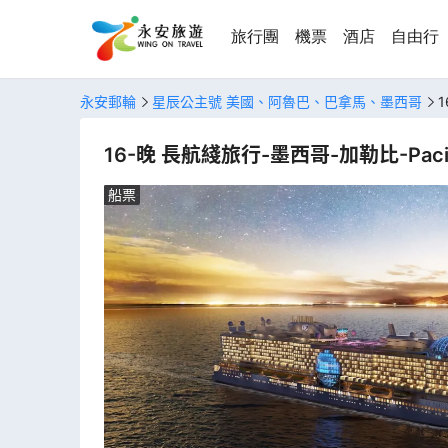
旅行團
機票
酒店
自由行
永安郵輪
星辰公主號 美國、阿魯巴、巴拿馬、墨西哥
1
16-晚 長航綫旅行-墨西哥-加勒比-Pacifi
船票