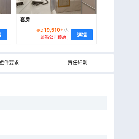
套房
19,510
+
HKD
/人
擇
選擇
郵輪公司優惠
證件要求
責任細則