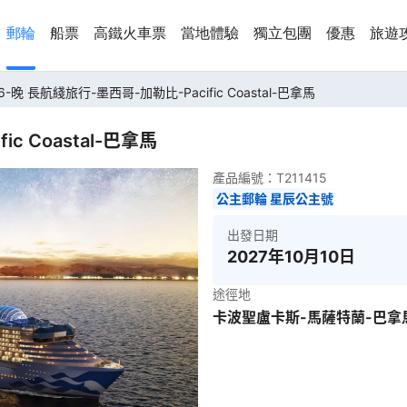
郵輪
船票
高鐵火車票
當地體驗
獨立包團
優惠
旅遊
6-晚 長航綫旅行-墨西哥-加勒比-Pacific Coastal-巴拿馬
c Coastal-巴拿馬
產品編號：
T211415
公主郵輪 星辰公主號
出發日期
2027年10月10日
途徑地
卡波聖盧卡斯-馬薩特蘭-巴拿馬城-