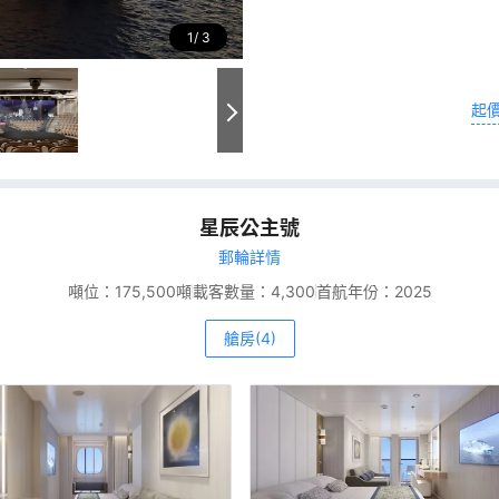
1
3
起
星辰公主號
郵輪詳情
噸位：
175,500噸
載客數量：
4,300
首航年份：
2025
艙房(4)