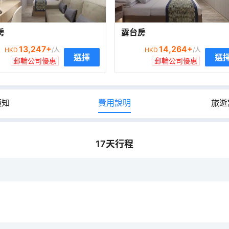
房
露台房
13,247
+
14,264
+
HKD
/人
HKD
/人
選擇
選
郵輪公司優惠
郵輪公司優惠
須知
費用說明
旅遊
17
天行程