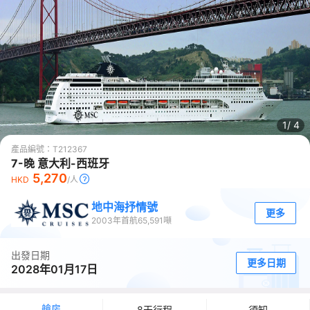
1/
4
產品編號：
T212367
7-晚 意大利-西班牙
5,270
HKD
/人
地中海抒情號
更多
2003
年首航
65,591
噸
出發日期
更多日期
2028年01月17日
艙房
8天行程
須知