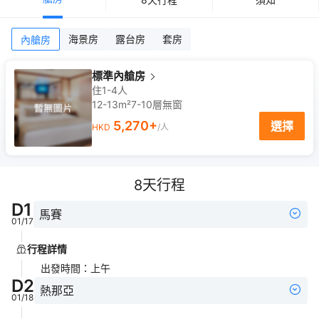
海景房
露台房
套房
內艙房
標準內艙房
住1-4人
12-13m²
7-10
層
無窗
5,270
+
選擇
HKD
/人
8
天行程
D
1
馬賽
01/17
行程詳情
出發時間
：
上午
D
2
熱那亞
01/18