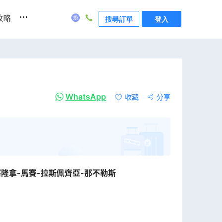
...
攻略
搜尋訂單
登入
WhatsApp
收藏
分享
塞隆拿-馬賽-拉斯佩齊亞-那不勒斯