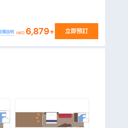
6,879
+
立即預訂
起價說明
HKD