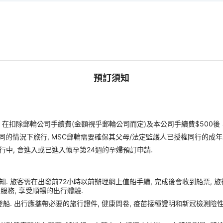
預訂須知
扣除郵輪公司手續費(金額視乎郵輪公司而定)及本公司手續費$500後
同的情況下旅行, MSC郵輪需要確保其父母/法定監護人已授權同行的成年
行中, 會進入或已進入懷孕第24週的孕婦預訂申請.
. 旅客需在出發前72小時以前辦理網上值船手續, 完成後會收到船票, 
額外服務, 享受順暢的出行體驗.
船. 出行應攜帶必要的旅行證件, 健康問卷, 疫苗接種證明和新冠檢測陰性