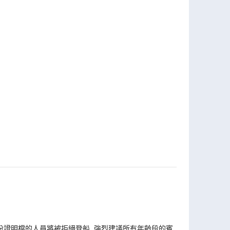
份證明檔的人員將被拒絕登船. 強烈建議所有年齡段的賓