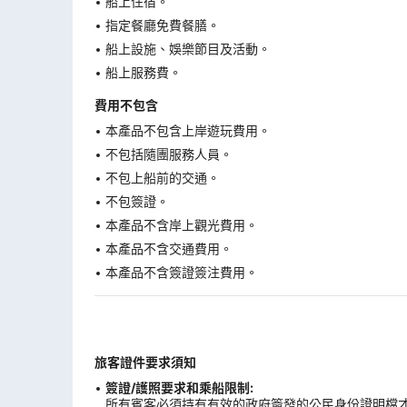
船上住宿。
指定餐廳免費餐膳。
船上設施、娛樂節目及活動。
船上服務費。
費用不包含
本產品不包含上岸遊玩費用。
不包括隨團服務人員。
不包上船前的交通。
不包簽證。
本產品不含岸上觀光費用。
本產品不含交通費用。
本產品不含簽證簽注費用。
旅客證件要求須知
簽證/護照要求和乘船限制:
所有賓客必須持有有效的政府簽發的公民身份證明檔才