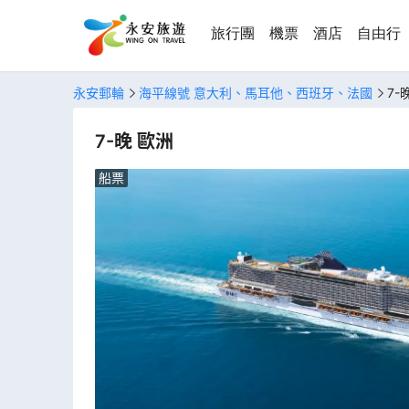
旅行團
機票
酒店
自由行
永安郵輪
海平線號 意大利、馬耳他、西班牙、法國
7-
7-晚 歐洲
船票