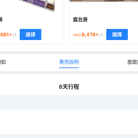
房
露台房
,681
+
8,478
+
選擇
選擇
/人
HKD
/人
須知
費用說明
旅遊
8
天行程