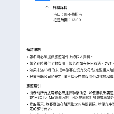
行程詳情
港口
：
那不勒斯港
抵達時間
：
13:00
預訂限制
報名時必須提供旅遊證件上的個人資料。
報名即時繳付全數費用，報名後如有任何取消、更改，在
如果未滿18歲的未成年旅客在沒有父母/法定監護人陪
根據郵輪公司的規定, 將不接受在航程開始時或航程進
旅遊指引
出發前所有旅客都必須提供聯繫信息, 以便接收重要通知
載“MSC for Me”應用程序, 可以提前預訂餐廳或者
登船當天, 旅客應該在船票指定的時間到達, 以便有序登
定的旅行要求.