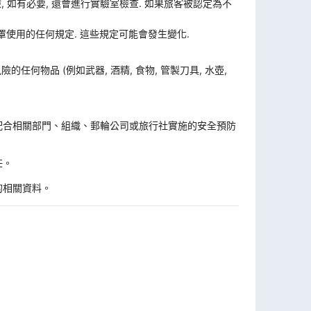
體檢, 如有必要, 還會進行實驗室檢查. 如果旅客被認定為不
使用的任何規定. 這些規定可能會發生變化.
何物品 (例如武器, 酒精, 食物, 管製刀具, 水壺,
。
配合相關部門、組織、郵輪公司或旅行社實施的安全預防
任。
的相關資料。