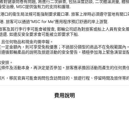
症狀或者對健康問卷有問題, 將進行二次篩查, 包括深度訪談, 二次體溫測量, 
受治療, MSC提供強有力的支持和護理.
靠港口的衛生局法規可能強制要求戴口罩. 旅客上岸時必須遵守當地有關口罩
旅客可以通過“MSC for Me”應用程序預訂舒適的岸上游覽.
 旅客及其行李行李可能會被搜查, 郵輪公司認為對旅客或船上人員有安全風險的任
收且不予退還. 如違反安全要求會可能被立即要求下船.
，且任何物品和現金均需申報。
在一定金額內，則可享受免稅優惠；不過部分類型的商品不在免稅範圍內
應遵循郵輪產品的說明及旅遊活動的安全警告，積極參加海上緊急演習並
和安排。
氣條件及活動本身，再決定是否參加。旅客應承擔因活動而產生的任何責
。
照片，移民官員可能會詢問包含訪問目的、旅遊行程、停留時間及旅伴等
費用說明