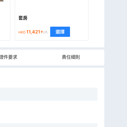
套房
11,421
+
選擇
HKD
/人
證件要求
責任細則