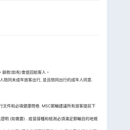
，餘款(如有)會退回給客人。
人陪同未成年旅客出行, 並且陪同出行的成年人同意.
旅行文件和必填健康問卷. MSC郵輪建議所有旅客提前下
證明 (如需要) . 疫苗接種和檢測必須滿足郵輪目的地規