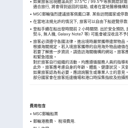
如果旅客出現體溫高於 37.5°C / 99.5°F等疾病
適合旅行, 將會得到返回的協助, 或者在當地醫療機構接
MSC郵輪強烈建議旅客佩戴口罩. 某些訪問國家或停
在當地法規允許的情況下, 旅客可以自由下船遊覽停靠港. 
登船手續在船出發時間前 2 小時關閉. 出於安全預防,
熨斗, 無人機, Galaxy Note7 等) 可能會被沒
旅客必須遵守各國法律，進出境時嚴禁攜帶違禁物品
根據海關規定，若入境旅客攜帶的自用海外物品總值
若要了解進一步資訊，請造訪海關機構的網站。旅客
和緊急措施。
對於旅客自行組織的活動，均應遵循服務人員的指導
此外，旅客應考慮自身的年齡、體能、健康狀況、天
如果旅客認為有必要，應諮詢醫生或專業人士的意見
部分國家會在旅客抵達機場和港口時採集指紋及拍攝
費用包含
MSC郵輪船票
郵輪港務費、 稅項費用.