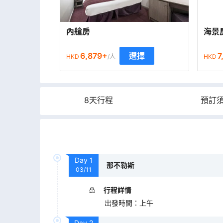
內艙房
海景
6,879
+
7
選擇
HKD
/人
HKD
8天行程
預訂
Day
1
那不勒斯
03/11
行程詳情
出發時間
：
上午
Day
2