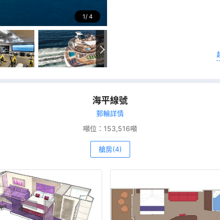
1
4
海平線號
郵輪詳情
噸位：
153,516噸
艙房(4)