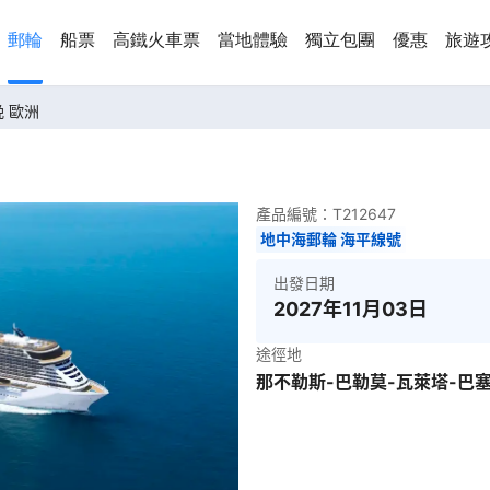
郵輪
船票
高鐵火車票
當地體驗
獨立包團
優惠
旅遊
晚 歐洲
產品編號：
T212647
地中海郵輪 海平線號
出發日期
2027年11月03日
途徑地
那不勒斯-巴勒莫-瓦萊塔-巴