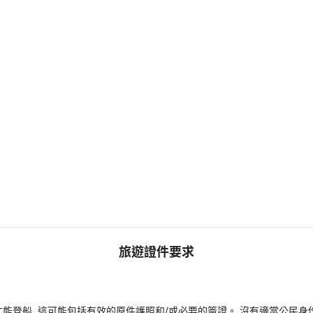
旅遊證件要求
能登船, 這可能包括有效的原件護照和/或必要的簽證。 沒有適當公民身