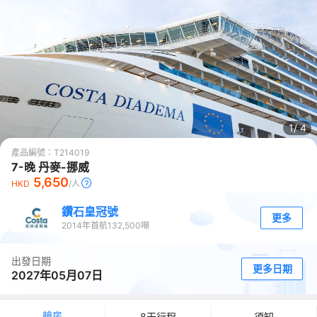
1/
4
產品編號：
T214019
7-晚 丹麥-挪威
5,650
HKD
/人
鑽石皇冠號
更多
2014
年首航
132,500
噸
出發日期
更多日期
2027年05月07日
艙房
8天行程
須知