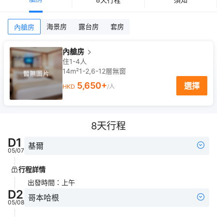
海景房
露台房
套房
內艙房
內艙房
住1-4人
14m²
1-2,6-12
層
無窗
5,650
+
選擇
HKD
/人
8
天行程
D
1
基爾
05/07
行程詳情
出發時間
：
上午
D
2
哥本哈根
05/08