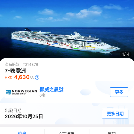
1/
4
產品編號：
T214376
7-晚 歐洲
4,630
HKD
/人
挪威之晨號
更多
0
噸
出發日期
更多日期
2026年10月25日
艙房
8天行程
須知