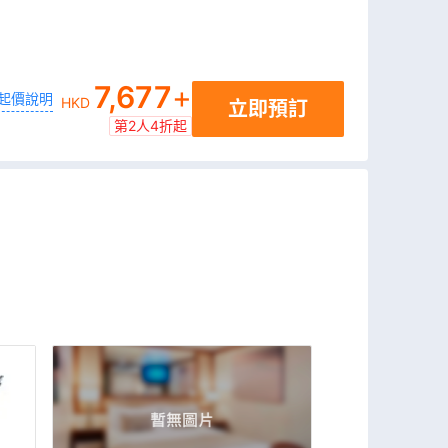
7,677
+
起價說明
HKD
立即預訂
第2人4折起