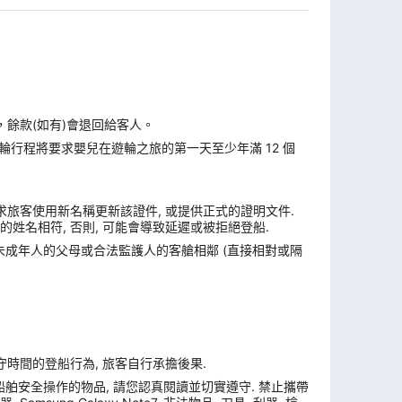
，餘款(如有)會退回給客人。
遊輪行程將要求嬰兒在遊輪之旅的第一天至少年滿 12 個
求旅客使用新名稱更新該證件, 或提供正式的證明文件.
姓名相符, 否則, 可能會導致延遲或被拒絕登船.
與未成年人的父母或合法監護人的客艙相鄰 (直接相對或隔
遵守時間的登船行為, 旅客自行承擔後果.
舶安全操作的物品, 請您認真閱讀並切實遵守. 禁止攜帶