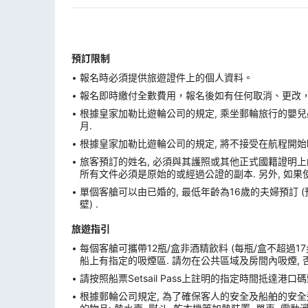
預訂限制
報名時必須提供旅遊證件上的個人資料。
報名即時繳付全數費用，報名後如有任何取消、更改，在
根據皇家加勒比遊輪公司的規定, 乘坐郵輪旅行的嬰兒必
月.
根據皇家加勒比遊輪公司的規定, 將不接受在航程開始
旅客預訂的姓名, 必須與其護照或其他正式國籍證明上的
所有文件必須是原始的或經過公證的副本. 另外, 如果
單個客艙可以由已婚的, 最低年齡為16歲的夫婦預訂 
壁) .
旅遊指引
每個客艙可攜帶12瓶/盒非酒精飲料 (每瓶/盒不超過17
船上有指定的吸煙區. 請勿在公共區域及房間內吸煙, 
請按照船票Setsail Pass上註明的指定時間抵達
根據郵輪公司規定, 為了確保客人的安全及船舶的安全