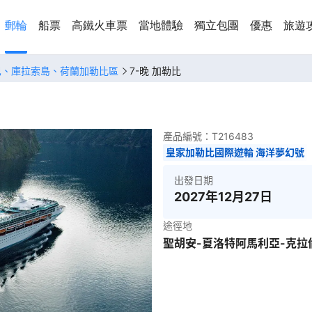
郵輪
船票
高鐵火車票
當地體驗
獨立包團
優惠
旅遊
巴、庫拉索島、荷蘭加勒比區
7-晚 加勒比
產品編號：
T216483
皇家加勒比國際遊輪 海洋夢幻號
出發日期
2027年12月27日
途徑地
聖胡安-夏洛特阿馬利亞-克拉