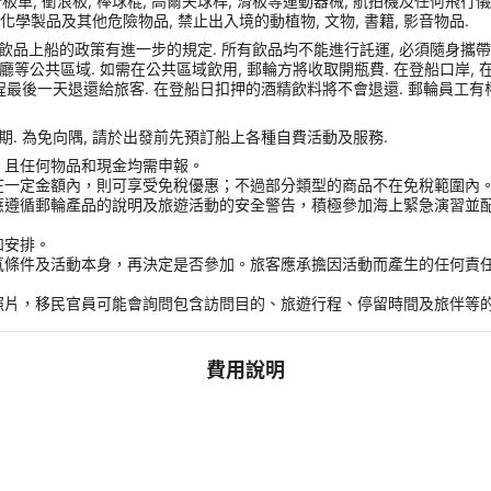
車, 衝浪板, 棒球棍, 高爾夫球桿, 滑板等運動器械, 航拍機及任何飛行儀器, Sams
化學製品及其他危險物品, 禁止出入境的動植物, 文物, 書籍, 影音物品.
品上船的政策有進一步的規定. 所有飲品均不能進行託運, 必須隨身攜帶登船
或餐廳等公共區域. 如需在公共區域飲用, 郵輪方將收取開瓶費. 在登船口岸
程最後一天退還給旅客. 在登船日扣押的酒精飲料將不會退還. 郵輪員工有
. 為免向隅, 請於出發前先預訂船上各種自費活動及服務.
，且任何物品和現金均需申報。
在一定金額內，則可享受免稅優惠；不過部分類型的商品不在免稅範圍內
應遵循郵輪產品的說明及旅遊活動的安全警告，積極參加海上緊急演習並
和安排。
氣條件及活動本身，再決定是否參加。旅客應承擔因活動而產生的任何責
。
照片，移民官員可能會詢問包含訪問目的、旅遊行程、停留時間及旅伴等
費用說明