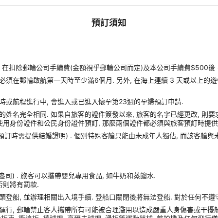
預訂須知
扣除郵輪公司手續費(金額視乎郵輪公司而定)及本公司手續費$500後
須在郵輪啟航第一天時至少滿6個月. 另外, 在海上連續 3 天或以上的
時或航程進行中, 會進入或已進入懷孕第23週的孕婦預訂申請.
姓名完全相同. 如果自旅客的證件簽發以來, 旅客的名字已經更改, 則要
使用身份證件和公民身份證件預訂, 那麼兩個證件都必須與旅客預訂時提供的
(預訂時需提供結婚證明) . 個別特殊客艙只能由未成年人獨佔, 而該客艙
盎司) . 旅客可以攜帶嬰兒專用食品, 如牛奶和蒸餾水.
否則將有罰款.
港口碼頭登船, 並辦理相關出入境手續. 登船口關閉後將無法登船. 對於任何不
運行, 郵輪禁止客人攜帶所有可能被合理濫用以造成嚴重人身傷害或干擾船