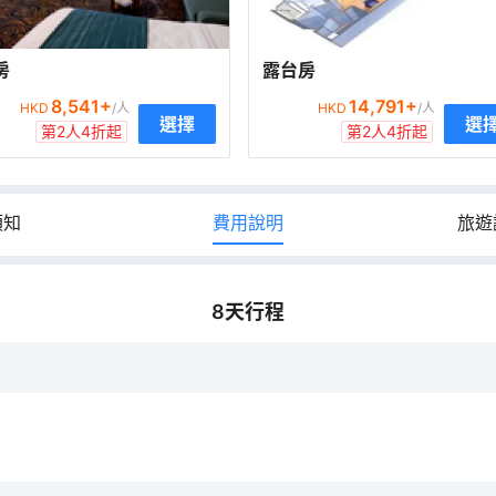
房
露台房
8,541
+
14,791
+
HKD
/人
HKD
/人
選擇
選
第2人4折起
第2人4折起
須知
費用說明
旅遊
8
天行程