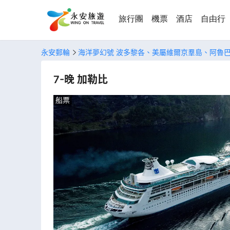
旅行團
機票
酒店
自由行
永安郵輪
海洋夢幻號 波多黎各、美屬維爾京羣島、阿魯
7-晚 加勒比
船票