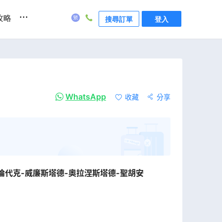
...
攻略
搜尋訂單
登入
WhatsApp
收藏
分享
倫代克-威廉斯塔德-奧拉涅斯塔德-聖胡安