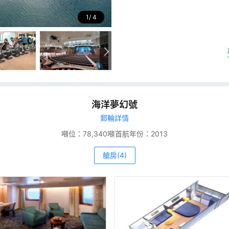
1
4
海洋夢幻號
郵輪詳情
噸位：
78,340噸
首航年份：
2013
艙房(4)