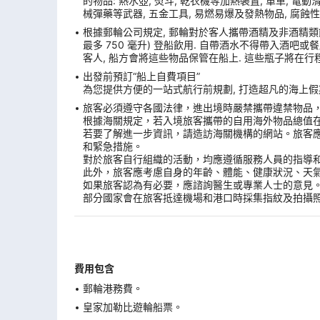
的物品: 熱水壺, 熨斗, 乾衣機等加熱裝置, 單車, 電動滑板
械彈藥等武器, 五金工具, 易燃易爆及發熱物品, 腐蝕性
根據郵輪公司規定, 郵輪對於客人攜帶酒精及非酒精類飲
最多 750 毫升) 登船飲用. 自帶酒水不得帶入酒吧
客人, 船方會將這些物品保管在船上. 這些瓶子將在行
出發前預訂“船上自費項目”
為您提供方便的一站式航行前規劃, 打造超凡的海上假期
旅客必須遵守各國法律，進出境時嚴禁攜帶違禁物品
根據海關規定，若入境旅客攜帶的自用海外物品總值
若要了解進一步資訊，請造訪海關機構的網站。旅客
和緊急措施。
對於旅客自行組織的活動，均應遵循服務人員的指導
此外，旅客應考慮自身的年齡、體能、健康狀況、天
如果旅客認為有必要，應諮詢醫生或專業人士的意見
部分國家會在旅客抵達機場和港口時採集指紋及拍攝
費用包含
郵輪港務費。
皇家加勒比遊輪船票。