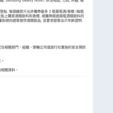
ung Galaxy Note7, 非法物品, 刀具, 利器, 槍
. 每個艙房只允許攜帶最多 2 瓶葡萄酒/香檳 (每瓶
, 在船上購買酒精飲料和香煙, 或攜帶超過兩瓶酒精飲料的
權拒絕向遊客提供酒精飲品, 並要求遊客出示年齡證明.
。
配合相關部門、組織、郵輪公司或旅行社實施的安全預防
任。
的相關資料。