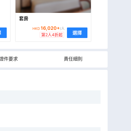
套房
16,020
+
HKD
/人
擇
選擇
第2人4折起
證件要求
責任細則