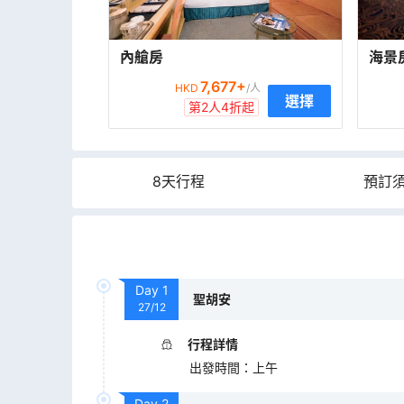
內艙房
海景
7,677
+
HKD
/人
選擇
第2人4折起
8天行程
預訂
Day
1
聖胡安
27/12
行程詳情
出發時間
：
上午
Day
2