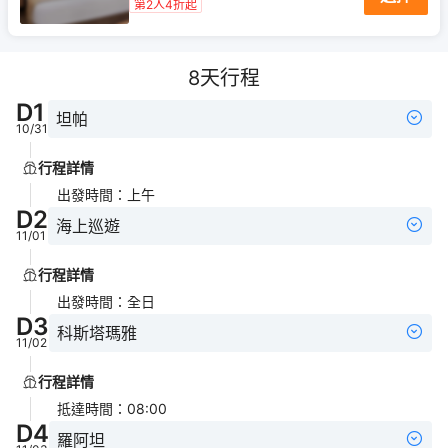
第2人4折起
8
天行程
D
1
坦帕
10/31
行程詳情
出發時間
：
上午
D
2
海上巡遊
11/01
行程詳情
出發時間
：
全日
D
3
科斯塔瑪雅
11/02
行程詳情
抵達時間
：
08:00
D
4
羅阿坦