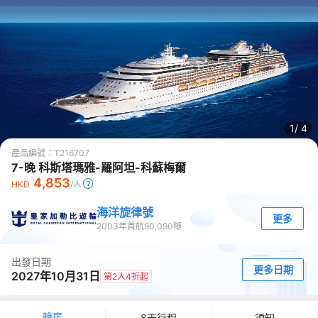
1/
4
產品編號：
T216707
7-晚 科斯塔瑪雅-羅阿坦-科蘇梅爾
4,853
HKD
/人
海洋旋律號
更多
2003
年首航
90,090
噸
出發日期
更多日期
2027年10月31日
第2人4折起
艙房
8天行程
須知