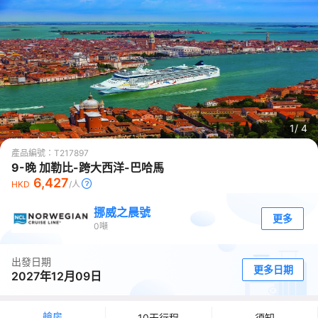
1/
4
產品編號：
T217897
9-晚 加勒比-跨大西洋-巴哈馬
6,427
HKD
/人
挪威之晨號
更多
0
噸
出發日期
更多日期
2027年12月09日
艙房
10天行程
須知