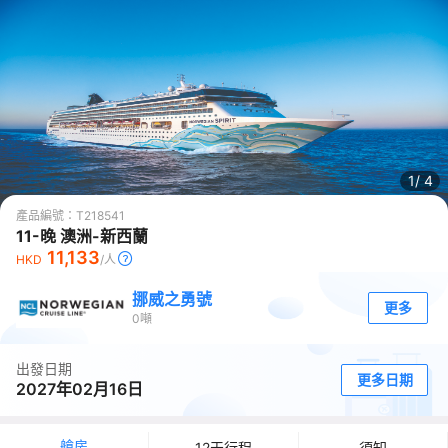
1/
4
產品編號：
T218541
11-晚 澳洲-新西蘭
11,133
HKD
/人
挪威之勇號
更多
0
噸
出發日期
更多日期
2027年02月16日
艙房
12天行程
須知