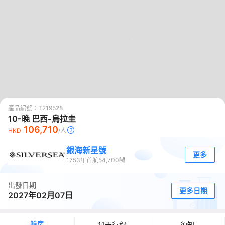
產品編號：
T219528
0
10-晚 巴西-烏拉圭
106,710
HKD
/人
銀海新星號
更多
1753
年首航
54,700
噸
出發日期
更多日期
2027年02月07日
艙房
11天行程
須知