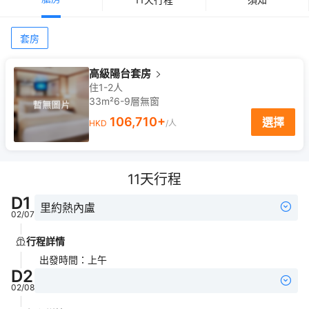
套房
高級陽台套房
住1-2人
33m²
6-9
層
無窗
106,710
+
選擇
HKD
/人
11
天行程
D
1
里約熱內盧
02/07
行程詳情
出發時間
：
上午
D
2
02/08