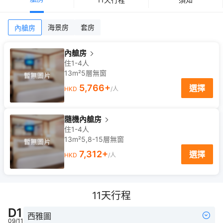
海景房
套房
內艙房
內艙房
住1-4人
13m²
5
層
無窗
5,766
+
選擇
HKD
/人
隨機內艙房
住1-4人
13m²
5,8-15
層
無窗
7,312
+
選擇
HKD
/人
11
天行程
D
1
西雅圖
09/11