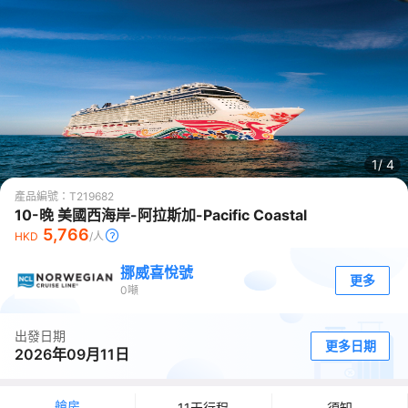
1/
4
產品編號：
T219682
10-晚 美國西海岸-阿拉斯加-Pacific Coastal
5,766
HKD
/人
挪威喜悅號
更多
0
噸
出發日期
更多日期
2026年09月11日
艙房
11天行程
須知