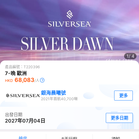
1/
4
產品編號：
T220396
7-晚 歐洲
68,083
HKD
/人
銀海晨曦號
更多
2021
年首航
40,700
噸
出發日期
更多日期
2027年07月04日
艙房
8天行程
須知