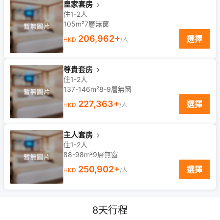
皇家套房
住1-2人
105m²
7
層
無窗
206,962
+
選擇
HKD
/人
尊貴套房
住1-2人
137-146m²
8-9
層
無窗
227,363
+
選擇
HKD
/人
主人套房
住1-2人
88-98m²
9
層
無窗
250,902
+
選擇
HKD
/人
8
天行程