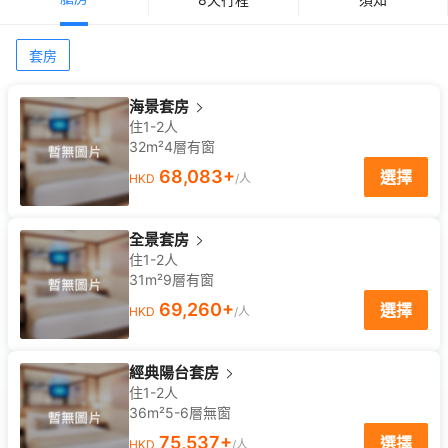
套房
海景套房
住1-2人
32m²
4
層
有窗
68,083
+
選擇
HKD
/人
全景套房
住1-2人
31m²
9
層
有窗
69,260
+
選擇
HKD
/人
經典陽台套房
住1-2人
36m²
5-6
層
無窗
75,537
+
選擇
HKD
/人