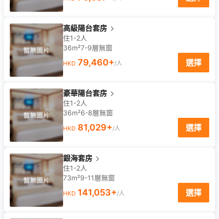
高級陽台套房
住1-2人
36m²
7-9
層
無窗
79,460
+
選擇
HKD
/人
豪華陽台套房
住1-2人
36m²
6-8
層
無窗
81,029
+
選擇
HKD
/人
銀海套房
住1-2人
73m²
9-11
層
無窗
141,053
+
選擇
HKD
/人