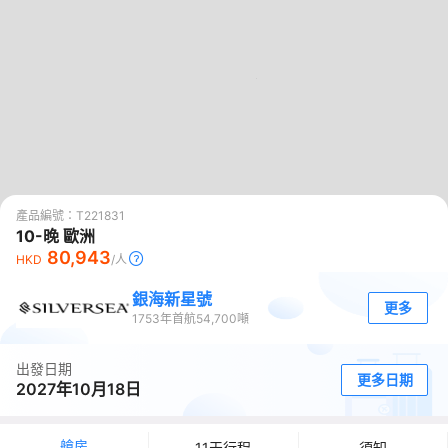
產品編號：
T221831
0
10-晚 歐洲
80,943
HKD
/人
銀海新星號
更多
1753
年首航
54,700
噸
出發日期
更多日期
2027年10月18日
艙房
11天行程
須知