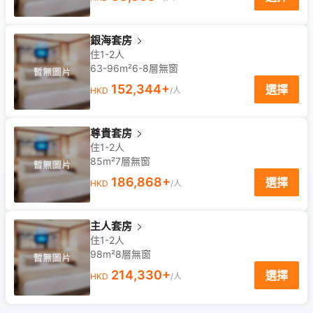
銀海套房
住1-2人
63-96m²
6-8
層
無窗
152,344
+
選擇
HKD
/人
尊貴套房
住1-2人
85m²
7
層
無窗
186,868
+
選擇
HKD
/人
主人套房
住1-2人
98m²
8
層
無窗
214,330
+
選擇
HKD
/人