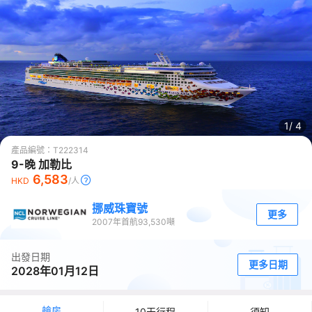
1/
4
產品編號：
T222314
9-晚 加勒比
6,583
HKD
/人
挪威珠寶號
更多
2007
年首航
93,530
噸
出發日期
更多日期
2028年01月12日
艙房
10天行程
須知