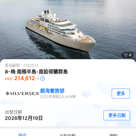
1/
4
產品編號：
T222573
8-晚 南極半島-南設得蘭群島
214,612
HKD
/人
銀海奮進號
更多
2021
年首航
20,449
噸
出發日期
更多日期
2026年12月19日
艙房
9天行程
須知