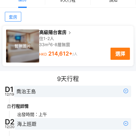
套房
高級陽台套房
住1-2人
33m²
6-8
層
無窗
214,612
+
選擇
HKD
/人
9
天行程
D
1
喬治王島
12/19
行程詳情
出發時間
：
上午
D
2
海上巡遊
12/20