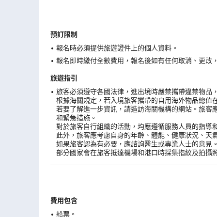
預訂限制
報名時必須提供旅遊證件上的個人資料。
報名即時繳付全數費用，報名後如有任何取消、更改，在
旅遊指引
旅客必須遵守各國法律，進出境時嚴禁攜帶違禁物品
根據海關規定，若入境旅客攜帶的自用海外物品總值
若要了解進一步資訊，請造訪海關機構的網站。旅客
和緊急措施。
對於旅客自行組織的活動，均應遵循服務人員的指導
此外，旅客應考慮自身的年齡、體能、健康狀況、天
如果旅客認為有必要，應諮詢醫生或專業人士的意見
部分國家會在旅客抵達機場和港口時採集指紋及拍攝
費用包含
船票。