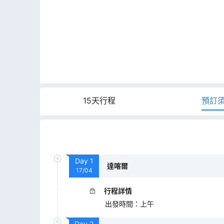
15天行程
預訂
Day
1
達喀爾
17/04
行程詳情
出發時間
：
上午
Day
2