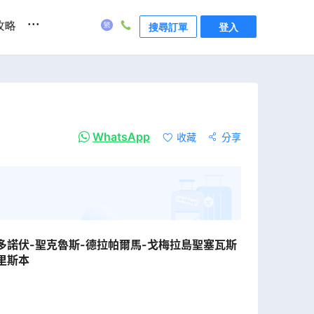
...
攻略
搜尋訂單
登入
WhatsApp
收藏
分享
多諾伏-聖克魯斯-德拉帕爾馬-戈梅拉島聖塞瓦斯
里斯本