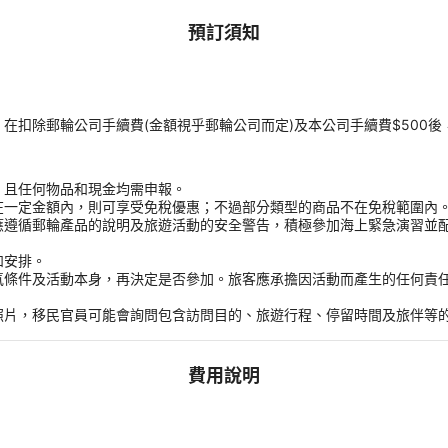
預訂須知
扣除郵輪公司手續費(金額視乎郵輪公司而定)及本公司手續費$500後
，且任何物品和現金均需申報。
在一定金額內，則可享受免稅優惠；不過部分類型的商品不在免稅範圍內
應遵循郵輪產品的說明及旅遊活動的安全警告，積極參加海上緊急演習並
和安排。
氣條件及活動本身，再決定是否參加。旅客應承擔因活動而產生的任何責
。
照片，移民官員可能會詢問包含訪問目的、旅遊行程、停留時間及旅伴等
費用說明