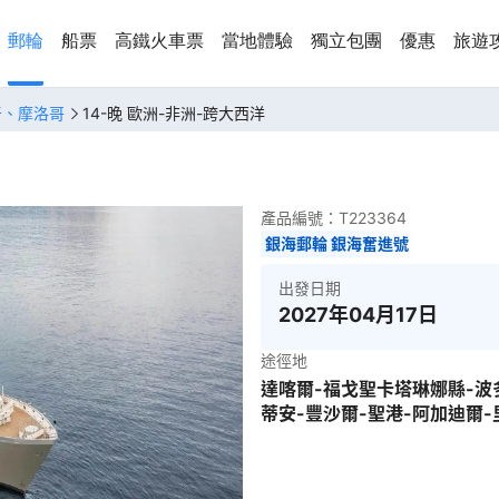
郵輪
船票
高鐵火車票
當地體驗
獨立包團
優惠
旅遊
牙、摩洛哥
14-晚 歐洲-非洲-跨大西洋
產品編號：
T223364
銀海郵輪 銀海奮進號
出發日期
2027年04月17日
途徑地
達喀爾-福戈聖卡塔琳娜縣-波
蒂安-豐沙爾-聖港-阿加迪爾-