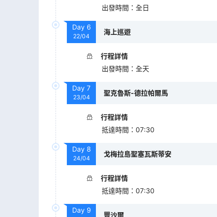
出發時間
：
全日
Day
6
海上巡遊
22/04
行程詳情
出發時間
：
全天
Day
7
聖克魯斯-德拉帕爾馬
23/04
行程詳情
抵達時間
：
07:30
Day
8
戈梅拉島聖塞瓦斯蒂安
24/04
行程詳情
抵達時間
：
07:30
Day
9
豐沙爾