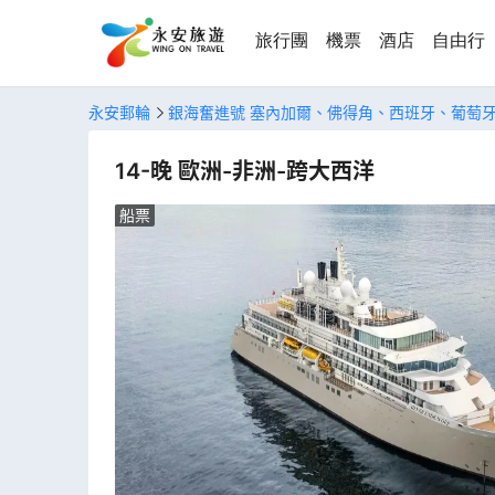
旅行團
機票
酒店
自由行
永安郵輪
銀海奮進號 塞內加爾、佛得角、西班牙、葡萄
14-晚 歐洲-非洲-跨大西洋
船票