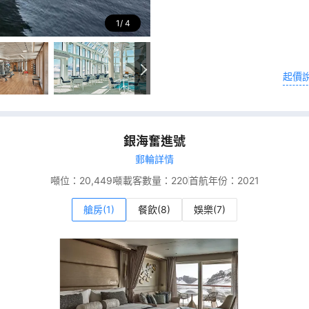
1
4
起價
銀海奮進號
郵輪詳情
噸位：
20,449噸
載客數量：
220
首航年份：
2021
艙房(1)
餐飲(8)
娛樂(7)