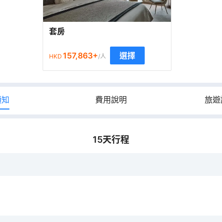
套房
157,863
+
選擇
HKD
/人
須知
費用說明
旅遊
15
天行程