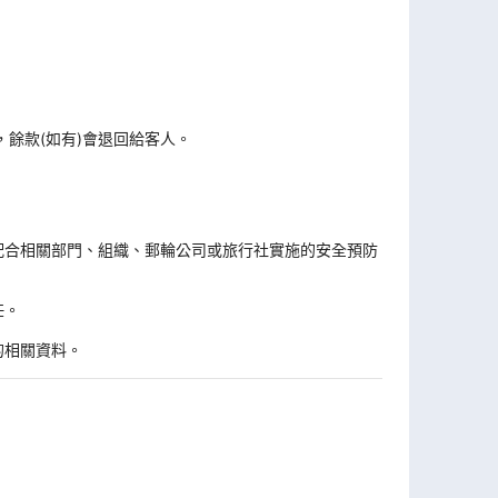
，餘款(如有)會退回給客人。
。
配合相關部門、組織、郵輪公司或旅行社實施的安全預防
任。
的相關資料。