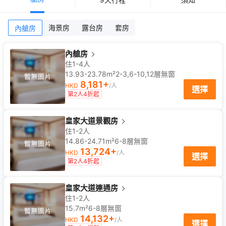
海景房
露台房
套房
內艙房
內艙房
住1-4人
13.93-23.78m²
2-3,6-10,12
層
無窗
8,181
+
HKD
/人
選擇
第2人4折起
皇家大道景觀房
住1-2人
14.86-24.71m²
6-8
層
無窗
13,724
+
HKD
/人
選擇
第2人4折起
皇家大道連通房
住1-2人
15.7m²
6-8
層
無窗
14,132
+
HKD
/人
選擇