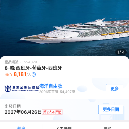
1/
4
產品編號：
T224379
8-晚 西班牙-葡萄牙-西班牙
8,181
HKD
/人
海洋自由號
更多
2006
年首航
154,407
噸
出發日期
更多日期
2027年06月26日
第2人4折起
艙房
9天行程
須知