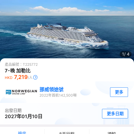
1/
4
產品編號：
T225772
7-晚 加勒比
7,219
HKD
/人
挪威領途號
更多
2022
年首航
142,500
噸
出發日期
更多日期
2027年01月10日
艙房
8天行程
須知