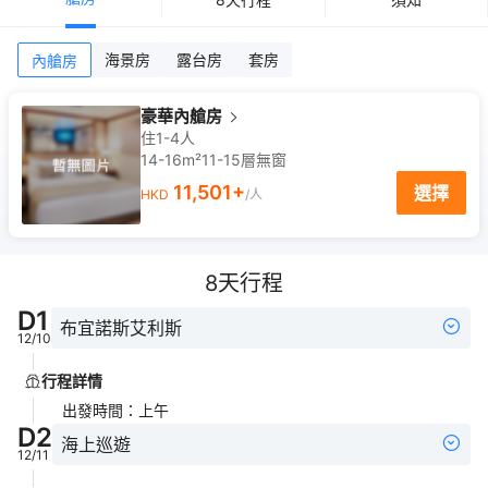
海景房
露台房
套房
內艙房
豪華內艙房
住1-4人
14-16m²
11-15
層
無窗
11,501
+
選擇
HKD
/人
8
天行程
D
1
布宜諾斯艾利斯
12/10
行程詳情
出發時間
：
上午
D
2
海上巡遊
12/11