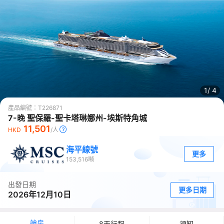
1/
4
產品編號：
T226871
7-晚 聖保羅-聖卡塔琳娜州-埃斯特角城
11,501
HKD
/人
海平線號
更多
153,516
噸
出發日期
更多日期
2026年12月10日
艙房
8天行程
須知