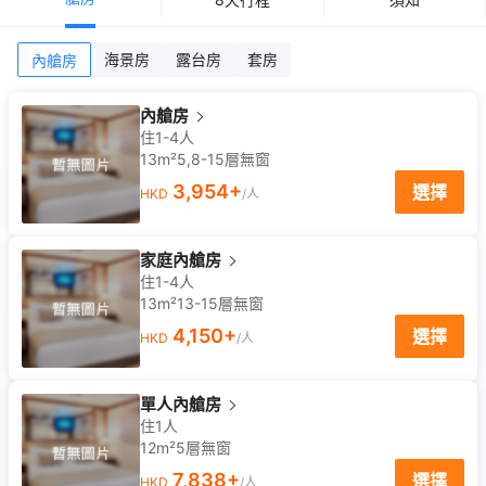
海景房
露台房
套房
內艙房
內艙房
住1-4人
13m²
5,8-15
層
無窗
3,954
+
選擇
HKD
/人
家庭內艙房
住1-4人
13m²
13-15
層
無窗
4,150
+
選擇
HKD
/人
單人內艙房
住1人
12m²
5
層
無窗
7,838
+
選擇
HKD
/人