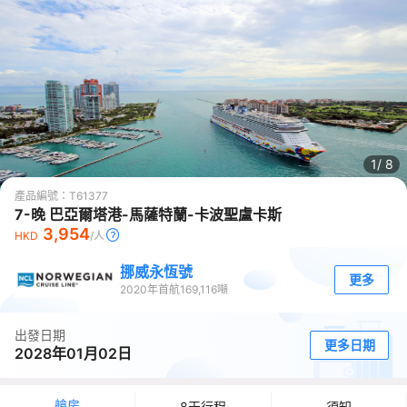
1/
8
產品編號：
T61377
7-晚 巴亞爾塔港-馬薩特蘭-卡波聖盧卡斯
3,954
HKD
/人
挪威永恆號
更多
2020
年首航
169,116
噸
出發日期
更多日期
2028年01月02日
艙房
8天行程
須知