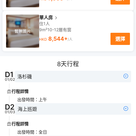
單人房
住1人
9m²
10-12
層
有窗
8,544
+
選擇
HKD
/人
8
天行程
D
1
洛杉磯
01/02
行程詳情
出發時間
：
上午
D
2
海上巡遊
01/03
行程詳情
出發時間
：
全日