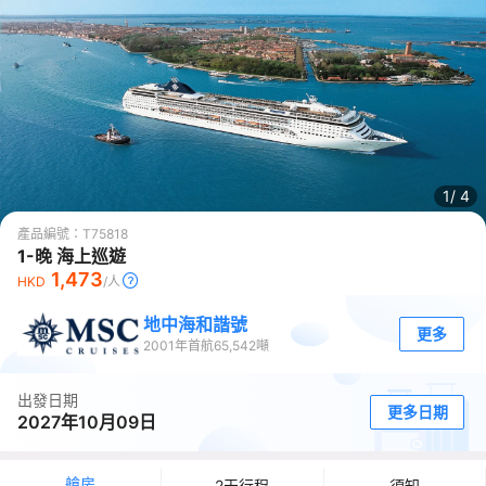
1/
4
產品編號：
T75818
1-晚 海上巡遊
1,473
HKD
/人
地中海和諧號
更多
2001
年首航
65,542
噸
出發日期
更多日期
2027年10月09日
艙房
2天行程
須知