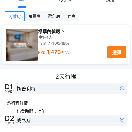
海景房
露台房
套房
內艙房
標準內艙房
住1-4人
13m²
7-10
層
無窗
1,473
+
選擇
HKD
/人
2
天行程
D
1
斯普利特
10/09
行程詳情
出發時間
：
上午
D
2
威尼斯
10/10