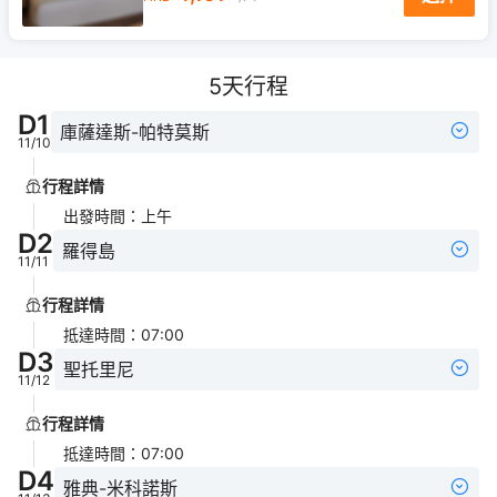
5
天行程
D
1
庫薩達斯-帕特莫斯
11/10
行程詳情
出發時間
：
上午
D
2
羅得島
11/11
行程詳情
抵達時間
：
07:00
D
3
聖托里尼
11/12
行程詳情
抵達時間
：
07:00
D
4
雅典-米科諾斯