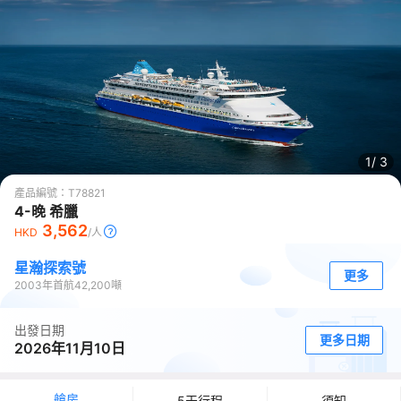
1/
3
產品編號：
T78821
4-晚 希臘
3,562
HKD
/人
星瀚探索號
更多
2003
年首航
42,200
噸
出發日期
更多日期
2026年11月10日
艙房
5天行程
須知